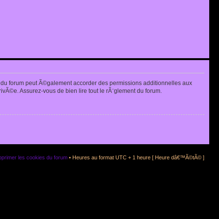
 du forum peut Ã©galement accorder des permissions additionnelles aux
rivÃ©e. Assurez-vous de bien lire tout le rÃ¨glement du forum.
primer les cookies du forum
• Heures au format UTC + 1 heure [ Heure dâ€™Ã©tÃ© ]