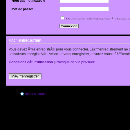
Nom dâ€™utilisateur:
Mot de passe:
Jâ€™ai oubliÃ© mon mot de passe
Me connecter automatiquement Ã chaque vis
Renvoyer lâ€™e-mail de confirmation
Cacher mon statut en ligne pour cette sessio
MÂ€™ENREGISTRER
Vous devez Ãªtre enregistrÃ© pour vous connecter. Lâ€™enregistrement ne 
utilisateurs enregistrÃ©s. Avant de vous enregistrer, assurez-vous dâ€™avoir 
Conditions dâ€™utilisation
|
Politique de vie privÃ©e
Mâ€™enregistrer
Index du forum