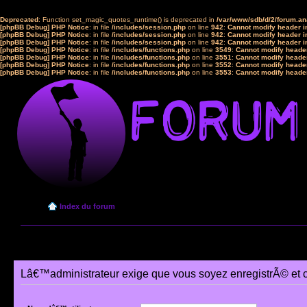
Deprecated
: Function set_magic_quotes_runtime() is deprecated in
/var/www/sdb/d/2/forum.a
[phpBB Debug] PHP Notice
: in file
/includes/session.php
on line
942
:
Cannot modify header in
[phpBB Debug] PHP Notice
: in file
/includes/session.php
on line
942
:
Cannot modify header in
[phpBB Debug] PHP Notice
: in file
/includes/session.php
on line
942
:
Cannot modify header in
[phpBB Debug] PHP Notice
: in file
/includes/functions.php
on line
3549
:
Cannot modify header
[phpBB Debug] PHP Notice
: in file
/includes/functions.php
on line
3551
:
Cannot modify header
[phpBB Debug] PHP Notice
: in file
/includes/functions.php
on line
3552
:
Cannot modify header
[phpBB Debug] PHP Notice
: in file
/includes/functions.php
on line
3553
:
Cannot modify header
Index du forum
Lâ€™administrateur exige que vous soyez enregistrÃ© et 