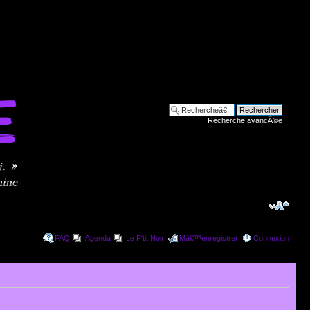
Recherche avancÃ©e
FAQ
Agenda
Le P'tit Noir
Mâ€™enregistrer
Connexion