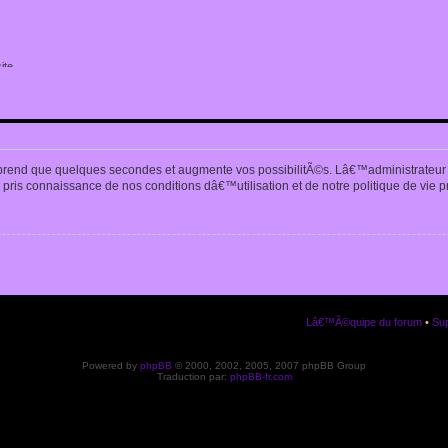
ite
n
prend que quelques secondes et augmente vos possibilitÃ©s. Lâ€™administrateur
pris connaissance de nos conditions dâ€™utilisation et de notre politique de vie p
Lâ€™Ã©quipe du forum
•
Sup
Powered by
phpBB
© 2000, 2002, 2005, 2007 phpBB Group
Traduction par:
phpBB-fr.com