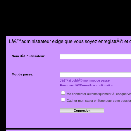
Lâ€™administrateur exige que vous soyez enregistrÃ© et 
Nom dâ€™utilisateur:
Mot de passe:
Jâ€™ai oubliÃ© mon mot de passe
Renvoyer lâ€™e-mail de confirmation
Me connecter automatiquement Ã chaque vis
Cacher mon statut en ligne pour cette sessio