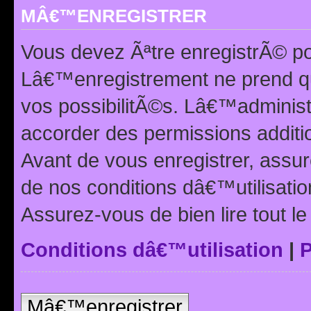
MÂ€™ENREGISTRER
Vous devez Ãªtre enregistrÃ© p
Lâ€™enregistrement ne prend q
vos possibilitÃ©s. Lâ€™adminis
accorder des permissions additio
Avant de vous enregistrer, ass
de nos conditions dâ€™utilisation
Assurez-vous de bien lire tout l
Conditions dâ€™utilisation
|
P
Mâ€™enregistrer