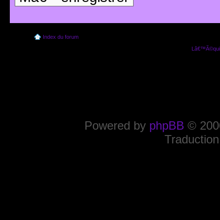
Index du forum
Lâ€™Ã©quip
Powered by
phpBB
© 2000
Traduction