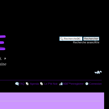
Recherche avancÃ©e
FAQ
Agenda
Le P'tit Noir
Mâ€™enregistrer
Connexion