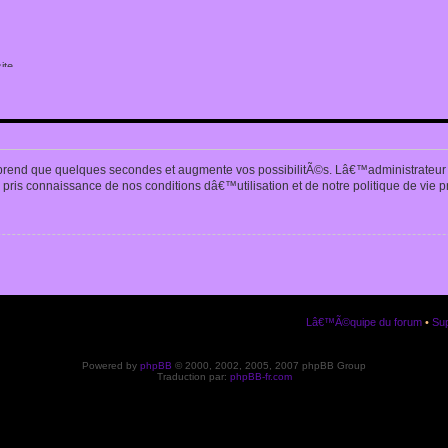
ite
n
prend que quelques secondes et augmente vos possibilitÃ©s. Lâ€™administrateur
pris connaissance de nos conditions dâ€™utilisation et de notre politique de vie p
Lâ€™Ã©quipe du forum
•
Sup
Powered by
phpBB
© 2000, 2002, 2005, 2007 phpBB Group
Traduction par:
phpBB-fr.com