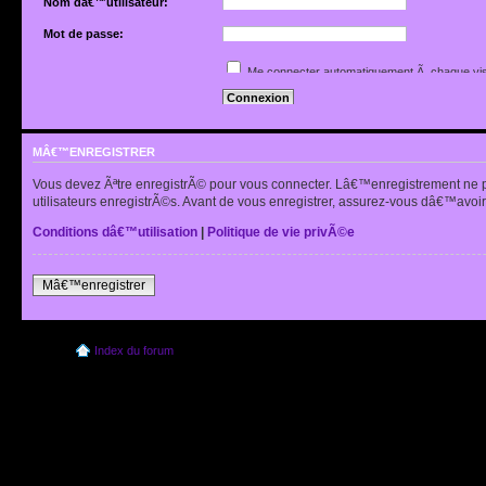
Nom dâ€™utilisateur:
Mot de passe:
Jâ€™ai oubliÃ© mon mot de passe
Me connecter automatiquement Ã chaque vis
Renvoyer lâ€™e-mail de confirmation
Cacher mon statut en ligne pour cette sessio
MÂ€™ENREGISTRER
Vous devez Ãªtre enregistrÃ© pour vous connecter. Lâ€™enregistrement ne 
utilisateurs enregistrÃ©s. Avant de vous enregistrer, assurez-vous dâ€™avoir 
Conditions dâ€™utilisation
|
Politique de vie privÃ©e
Mâ€™enregistrer
Index du forum