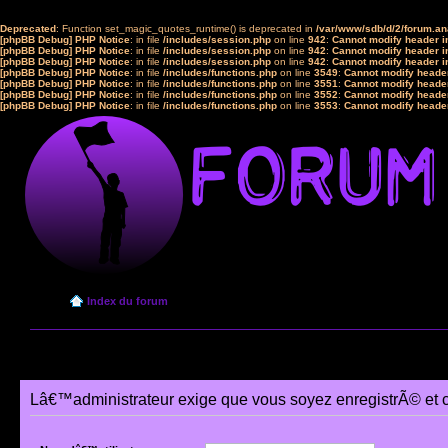
Deprecated
: Function set_magic_quotes_runtime() is deprecated in
/var/www/sdb/d/2/forum.a
[phpBB Debug] PHP Notice
: in file
/includes/session.php
on line
942
:
Cannot modify header in
[phpBB Debug] PHP Notice
: in file
/includes/session.php
on line
942
:
Cannot modify header in
[phpBB Debug] PHP Notice
: in file
/includes/session.php
on line
942
:
Cannot modify header in
[phpBB Debug] PHP Notice
: in file
/includes/functions.php
on line
3549
:
Cannot modify header
[phpBB Debug] PHP Notice
: in file
/includes/functions.php
on line
3551
:
Cannot modify header
[phpBB Debug] PHP Notice
: in file
/includes/functions.php
on line
3552
:
Cannot modify header
[phpBB Debug] PHP Notice
: in file
/includes/functions.php
on line
3553
:
Cannot modify header
Index du forum
Lâ€™administrateur exige que vous soyez enregistrÃ© et 