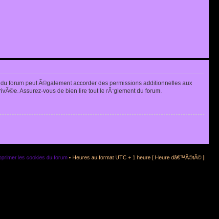
 du forum peut Ã©galement accorder des permissions additionnelles aux
rivÃ©e. Assurez-vous de bien lire tout le rÃ¨glement du forum.
primer les cookies du forum
• Heures au format UTC + 1 heure [ Heure dâ€™Ã©tÃ© ]