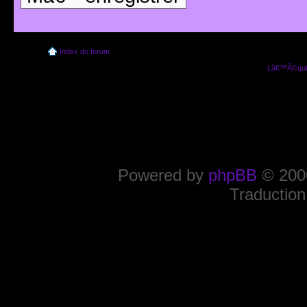
Index du forum
Lâ€™Ã©quip
Powered by
phpBB
© 2000
Traduction