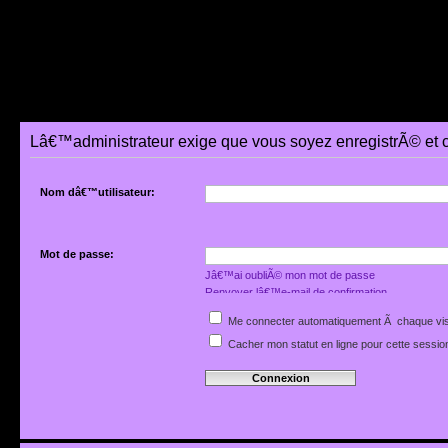
Lâ€™administrateur exige que vous soyez enregistrÃ© et 
Nom dâ€™utilisateur:
Mot de passe:
Jâ€™ai oubliÃ© mon mot de passe
Renvoyer lâ€™e-mail de confirmation
Me connecter automatiquement Ã chaque vis
Cacher mon statut en ligne pour cette sessio