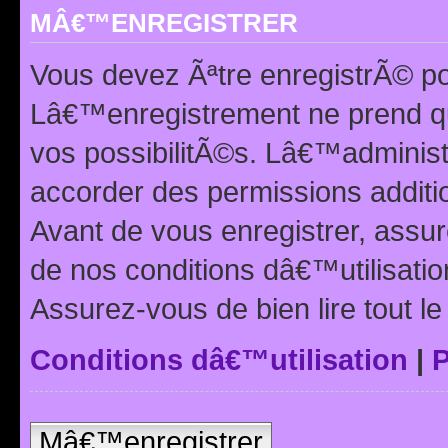
MÂ€™ENREGISTRER
Vous devez Ãªtre enregistrÃ© p
Lâ€™enregistrement ne prend q
vos possibilitÃ©s. Lâ€™adminis
accorder des permissions additio
Avant de vous enregistrer, ass
de nos conditions dâ€™utilisation
Assurez-vous de bien lire tout l
Conditions dâ€™utilisation
|
P
Mâ€™enregistrer