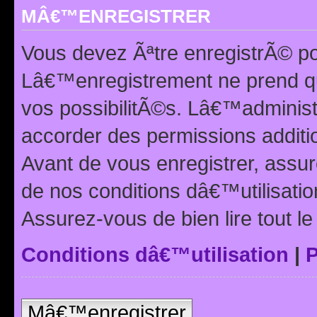
MÂ€™ENREGISTRER
Vous devez Ãªtre enregistrÃ© p
Lâ€™enregistrement ne prend q
vos possibilitÃ©s. Lâ€™adminis
accorder des permissions additio
Avant de vous enregistrer, ass
de nos conditions dâ€™utilisation
Assurez-vous de bien lire tout l
Conditions dâ€™utilisation
|
P
Mâ€™enregistrer