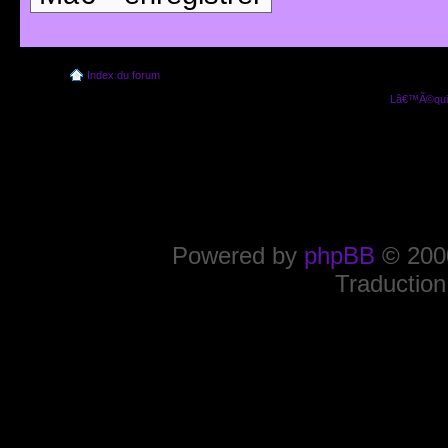
Index du forum
Lâ€™Ã©quip
Powered by
phpBB
© 2000
Traduction