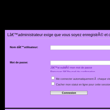
Lâ€™administrateur exige que vous soyez enregistrÃ© et 
Nom dâ€™utilisateur:
Mot de passe:
Jâ€™ai oubliÃ© mon mot de passe
Renvoyer lâ€™e-mail de confirmation
Me connecter automatiquement Ã chaque vis
Cacher mon statut en ligne pour cette sessio