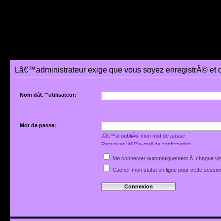
Lâ€™administrateur exige que vous soyez enregistrÃ© et 
Nom dâ€™utilisateur:
Mot de passe:
Jâ€™ai oubliÃ© mon mot de passe
Renvoyer lâ€™e-mail de confirmation
Me connecter automatiquement Ã chaque vis
Cacher mon statut en ligne pour cette sessio