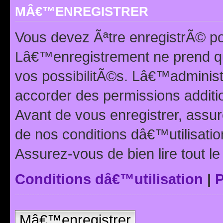
MÂ€™ENREGISTRER
Vous devez Ãªtre enregistrÃ© p
Lâ€™enregistrement ne prend q
vos possibilitÃ©s. Lâ€™adminis
accorder des permissions additio
Avant de vous enregistrer, ass
de nos conditions dâ€™utilisation
Assurez-vous de bien lire tout l
Conditions dâ€™utilisation
|
P
Mâ€™enregistrer