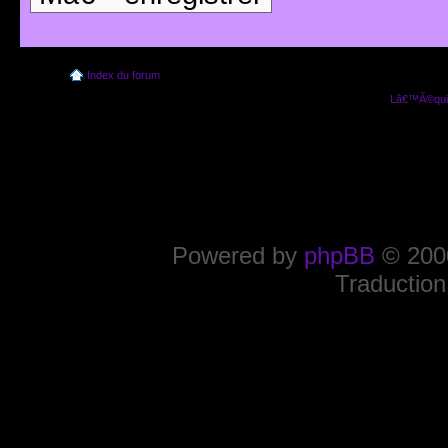
Index du forum
Lâ€™Ã©quip
Powered by
phpBB
© 2000
Traduction