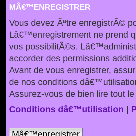
MÂ€™ENREGISTRER
Vous devez Ãªtre enregistrÃ© p
Lâ€™enregistrement ne prend q
vos possibilitÃ©s. Lâ€™adminis
accorder des permissions additio
Avant de vous enregistrer, ass
de nos conditions dâ€™utilisation
Assurez-vous de bien lire tout l
Conditions dâ€™utilisation
|
P
Mâ€™enregistrer