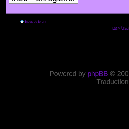
Index du forum
Lâ€™Ã©quip
Powered by
phpBB
© 2000
Traduction