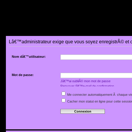
Lâ€™administrateur exige que vous soyez enregistrÃ© et 
Nom dâ€™utilisateur:
Mot de passe:
Jâ€™ai oubliÃ© mon mot de passe
Renvoyer lâ€™e-mail de confirmation
Me connecter automatiquement Ã chaque vis
Cacher mon statut en ligne pour cette sessio