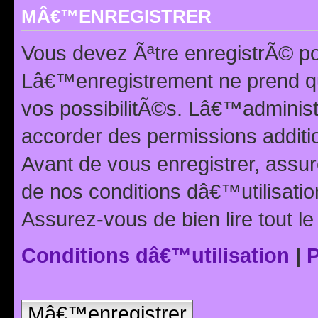
MÂ€™ENREGISTRER
Vous devez Ãªtre enregistrÃ© p
Lâ€™enregistrement ne prend q
vos possibilitÃ©s. Lâ€™adminis
accorder des permissions additio
Avant de vous enregistrer, ass
de nos conditions dâ€™utilisation
Assurez-vous de bien lire tout l
Conditions dâ€™utilisation
|
P
Mâ€™enregistrer