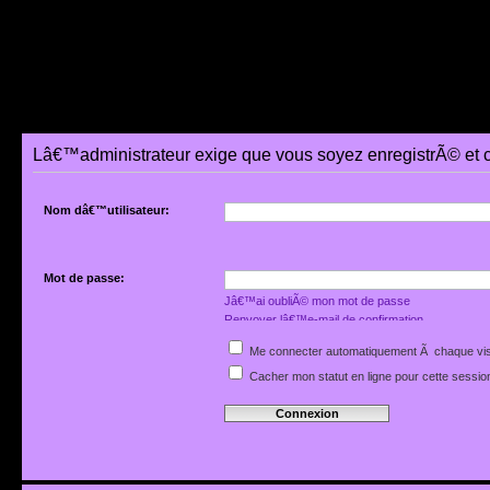
Lâ€™administrateur exige que vous soyez enregistrÃ© et 
Nom dâ€™utilisateur:
Mot de passe:
Jâ€™ai oubliÃ© mon mot de passe
Renvoyer lâ€™e-mail de confirmation
Me connecter automatiquement Ã chaque vis
Cacher mon statut en ligne pour cette sessio