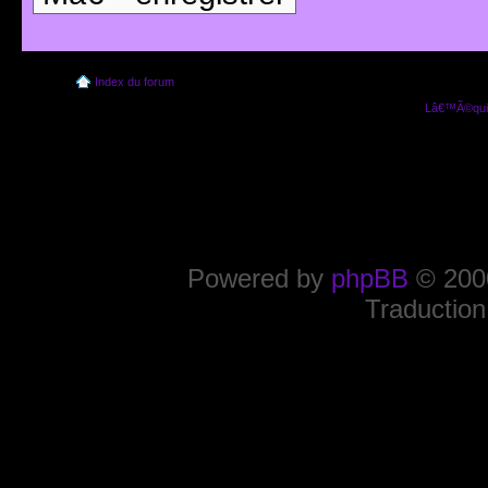
Index du forum
Lâ€™Ã©quip
Powered by
phpBB
© 2000
Traduction