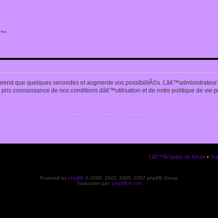
ite
n
prend que quelques secondes et augmente vos possibilitÃ©s. Lâ€™administrateur
pris connaissance de nos conditions dâ€™utilisation et de notre politique de vie p
Lâ€™Ã©quipe du forum
•
Sup
Powered by
phpBB
© 2000, 2002, 2005, 2007 phpBB Group
Traduction par:
phpBB-fr.com