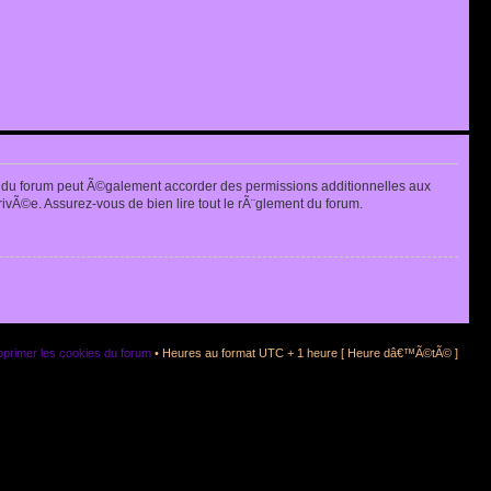
 du forum peut Ã©galement accorder des permissions additionnelles aux
rivÃ©e. Assurez-vous de bien lire tout le rÃ¨glement du forum.
primer les cookies du forum
• Heures au format UTC + 1 heure [ Heure dâ€™Ã©tÃ© ]