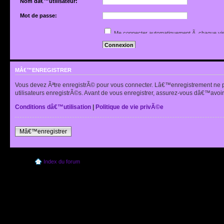
Nom dâ€™utilisateur:
Mot de passe:
Jâ€™ai oubliÃ© mon mot de passe
Me connecter automatiquement Ã chaque vis
Renvoyer lâ€™e-mail de confirmation
Cacher mon statut en ligne pour cette sessio
MÂ€™ENREGISTRER
Vous devez Ãªtre enregistrÃ© pour vous connecter. Lâ€™enregistrement ne 
utilisateurs enregistrÃ©s. Avant de vous enregistrer, assurez-vous dâ€™avoir 
Conditions dâ€™utilisation
|
Politique de vie privÃ©e
Mâ€™enregistrer
Index du forum