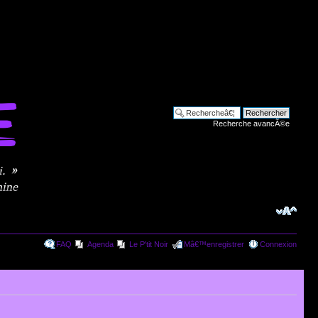
Recherche avancÃ©e
FAQ
Agenda
Le P'tit Noir
Mâ€™enregistrer
Connexion