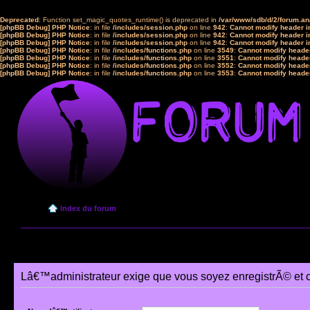
Deprecated
: Function set_magic_quotes_runtime() is deprecated in
/var/www/sdb/d/2/forum.a
[phpBB Debug] PHP Notice
: in file
/includes/session.php
on line
942
:
Cannot modify header in
[phpBB Debug] PHP Notice
: in file
/includes/session.php
on line
942
:
Cannot modify header in
[phpBB Debug] PHP Notice
: in file
/includes/session.php
on line
942
:
Cannot modify header in
[phpBB Debug] PHP Notice
: in file
/includes/functions.php
on line
3549
:
Cannot modify header
[phpBB Debug] PHP Notice
: in file
/includes/functions.php
on line
3551
:
Cannot modify header
[phpBB Debug] PHP Notice
: in file
/includes/functions.php
on line
3552
:
Cannot modify header
[phpBB Debug] PHP Notice
: in file
/includes/functions.php
on line
3553
:
Cannot modify header
Index du forum
Lâ€™administrateur exige que vous soyez enregistrÃ© et 