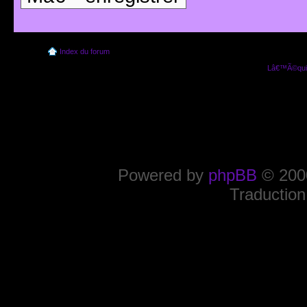
Index du forum
Lâ€™Ã©quip
Powered by
phpBB
© 2000
Traduction