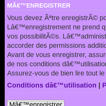
MÂ€™ENREGISTRER
Vous devez Ãªtre enregistrÃ© p
Lâ€™enregistrement ne prend q
vos possibilitÃ©s. Lâ€™adminis
accorder des permissions additio
Avant de vous enregistrer, ass
de nos conditions dâ€™utilisation
Assurez-vous de bien lire tout l
Conditions dâ€™utilisation
|
P
Mâ€™enregistrer