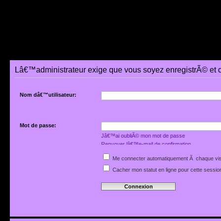
Lâ€™administrateur exige que vous soyez enregistrÃ© et 
Nom dâ€™utilisateur:
Mot de passe:
Jâ€™ai oubliÃ© mon mot de passe
Renvoyer lâ€™e-mail de confirmation
Me connecter automatiquement Ã chaque vis
Cacher mon statut en ligne pour cette sessio