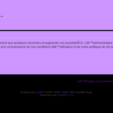
ite
n
prend que quelques secondes et augmente vos possibilitÃ©s. Lâ€™administrateur
pris connaissance de nos conditions dâ€™utilisation et de notre politique de vie p
Lâ€™Ã©quipe du forum
•
Sup
Powered by
phpBB
© 2000, 2002, 2005, 2007 phpBB Group
Traduction par:
phpBB-fr.com