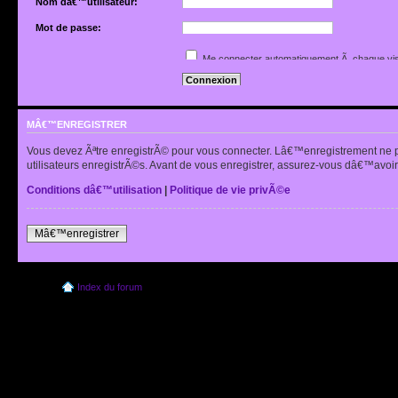
Nom dâ€™utilisateur:
Mot de passe:
Jâ€™ai oubliÃ© mon mot de passe
Me connecter automatiquement Ã chaque vis
Renvoyer lâ€™e-mail de confirmation
Cacher mon statut en ligne pour cette sessio
MÂ€™ENREGISTRER
Vous devez Ãªtre enregistrÃ© pour vous connecter. Lâ€™enregistrement ne 
utilisateurs enregistrÃ©s. Avant de vous enregistrer, assurez-vous dâ€™avoir 
Conditions dâ€™utilisation
|
Politique de vie privÃ©e
Mâ€™enregistrer
Index du forum