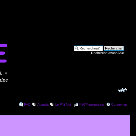
Recherche avancÃ©e
FAQ
Agenda
Le P'tit Noir
Mâ€™enregistrer
Connexion