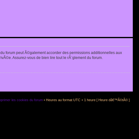
 du forum peut Ã©galement accorder des permissions additionnelles aux
rivÃ©e. Assurez-vous de bien lire tout le rÃ¨glement du forum.
primer les cookies du forum
• Heures au format UTC + 1 heure [ Heure dâ€™Ã©tÃ© ]