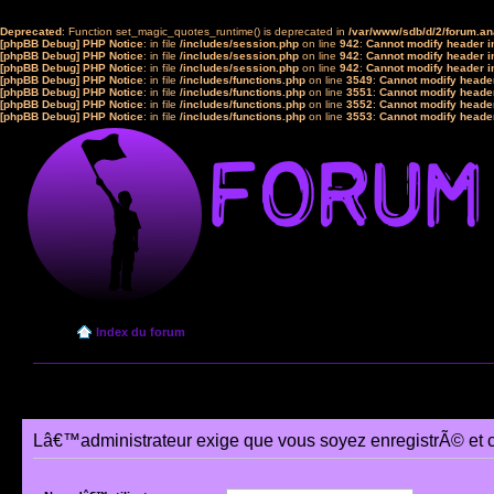
Deprecated
: Function set_magic_quotes_runtime() is deprecated in
/var/www/sdb/d/2/forum.a
[phpBB Debug] PHP Notice
: in file
/includes/session.php
on line
942
:
Cannot modify header in
[phpBB Debug] PHP Notice
: in file
/includes/session.php
on line
942
:
Cannot modify header in
[phpBB Debug] PHP Notice
: in file
/includes/session.php
on line
942
:
Cannot modify header in
[phpBB Debug] PHP Notice
: in file
/includes/functions.php
on line
3549
:
Cannot modify header
[phpBB Debug] PHP Notice
: in file
/includes/functions.php
on line
3551
:
Cannot modify header
[phpBB Debug] PHP Notice
: in file
/includes/functions.php
on line
3552
:
Cannot modify header
[phpBB Debug] PHP Notice
: in file
/includes/functions.php
on line
3553
:
Cannot modify header
Index du forum
Lâ€™administrateur exige que vous soyez enregistrÃ© et 