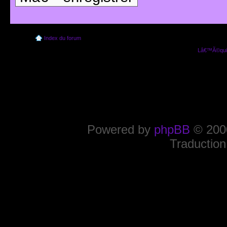
Index du forum
Lâ€™Ã©quip
Powered by
phpBB
© 2000
Traduction