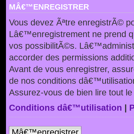
MÂ€™ENREGISTRER
Vous devez Ãªtre enregistrÃ© p
Lâ€™enregistrement ne prend q
vos possibilitÃ©s. Lâ€™adminis
accorder des permissions additio
Avant de vous enregistrer, ass
de nos conditions dâ€™utilisation
Assurez-vous de bien lire tout l
Conditions dâ€™utilisation
|
P
Mâ€™enregistrer