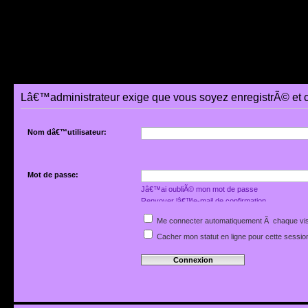
Lâ€™administrateur exige que vous soyez enregistrÃ© et 
Nom dâ€™utilisateur:
Mot de passe:
Jâ€™ai oubliÃ© mon mot de passe
Renvoyer lâ€™e-mail de confirmation
Me connecter automatiquement Ã chaque vis
Cacher mon statut en ligne pour cette sessio