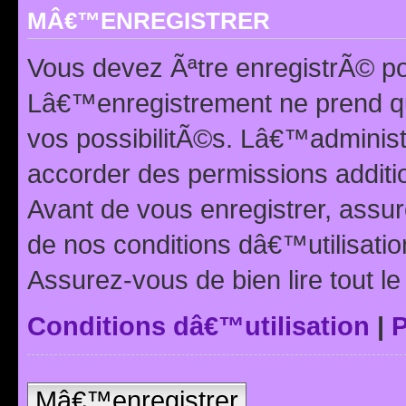
MÂ€™ENREGISTRER
Vous devez Ãªtre enregistrÃ© p
Lâ€™enregistrement ne prend q
vos possibilitÃ©s. Lâ€™adminis
accorder des permissions additio
Avant de vous enregistrer, ass
de nos conditions dâ€™utilisation
Assurez-vous de bien lire tout l
Conditions dâ€™utilisation
|
P
Mâ€™enregistrer