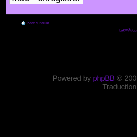
Index du forum
Lâ€™Ã©quip
Powered by
phpBB
© 2000
Traduction