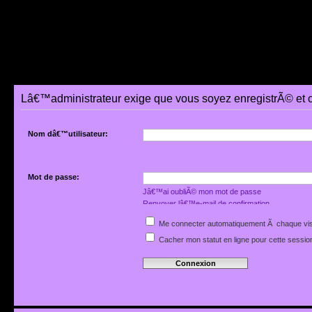
Lâ€™administrateur exige que vous soyez enregistrÃ© et 
Nom dâ€™utilisateur:
Mot de passe:
Jâ€™ai oubliÃ© mon mot de passe
Renvoyer lâ€™e-mail de confirmation
Me connecter automatiquement Ã chaque vis
Cacher mon statut en ligne pour cette sessio