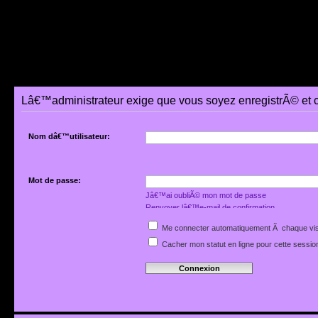
Lâ€™administrateur exige que vous soyez enregistrÃ© et 
Nom dâ€™utilisateur:
Mot de passe:
Jâ€™ai oubliÃ© mon mot de passe
Renvoyer lâ€™e-mail de confirmation
Me connecter automatiquement Ã chaque vis
Cacher mon statut en ligne pour cette sessio