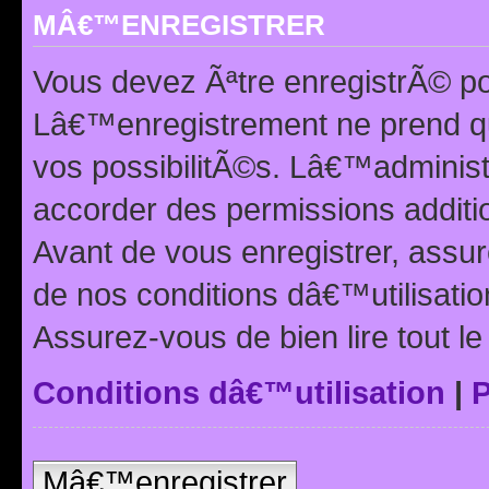
MÂ€™ENREGISTRER
Vous devez Ãªtre enregistrÃ© p
Lâ€™enregistrement ne prend q
vos possibilitÃ©s. Lâ€™adminis
accorder des permissions additio
Avant de vous enregistrer, ass
de nos conditions dâ€™utilisation
Assurez-vous de bien lire tout l
Conditions dâ€™utilisation
|
P
Mâ€™enregistrer