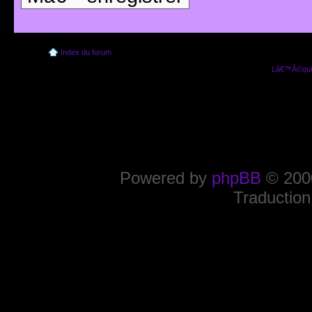
Index du forum
Lâ€™Ã©quip
Powered by
phpBB
© 2000
Traduction