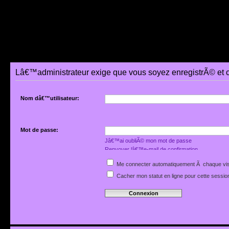
Lâ€™administrateur exige que vous soyez enregistrÃ© et 
Nom dâ€™utilisateur:
Mot de passe:
Jâ€™ai oubliÃ© mon mot de passe
Renvoyer lâ€™e-mail de confirmation
Me connecter automatiquement Ã chaque vis
Cacher mon statut en ligne pour cette sessio