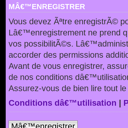
MÂ€™ENREGISTRER
Vous devez Ãªtre enregistrÃ© p
Lâ€™enregistrement ne prend q
vos possibilitÃ©s. Lâ€™adminis
accorder des permissions additio
Avant de vous enregistrer, ass
de nos conditions dâ€™utilisation
Assurez-vous de bien lire tout l
Conditions dâ€™utilisation
|
P
Mâ€™enregistrer