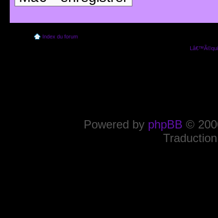
Index du forum
Lâ€™Ã©quip
Powered by
phpBB
© 2000
Traduction