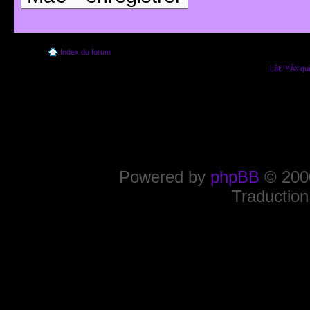
Index du forum
Lâ€™Ã©quip
Powered by
phpBB
© 2000
Traduction