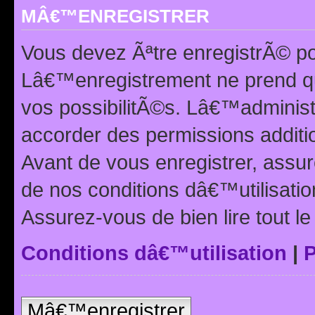
MÂ€™ENREGISTRER
Vous devez Ãªtre enregistrÃ© p
Lâ€™enregistrement ne prend q
vos possibilitÃ©s. Lâ€™adminis
accorder des permissions additio
Avant de vous enregistrer, ass
de nos conditions dâ€™utilisation
Assurez-vous de bien lire tout l
Conditions dâ€™utilisation
|
P
Mâ€™enregistrer