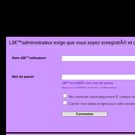
Lâ€™administrateur exige que vous soyez enregistrÃ© et 
Nom dâ€™utilisateur:
Mot de passe:
Jâ€™ai oubliÃ© mon mot de passe
Renvoyer lâ€™e-mail de confirmation
Me connecter automatiquement Ã chaque vis
Cacher mon statut en ligne pour cette sessio