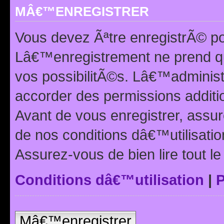
MÂ€™ENREGISTRER
Vous devez Ãªtre enregistrÃ© p
Lâ€™enregistrement ne prend q
vos possibilitÃ©s. Lâ€™adminis
accorder des permissions additio
Avant de vous enregistrer, ass
de nos conditions dâ€™utilisation
Assurez-vous de bien lire tout l
Conditions dâ€™utilisation
|
P
Mâ€™enregistrer