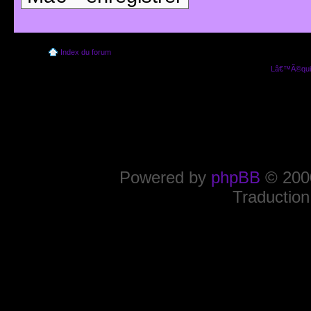
Index du forum
Lâ€™Ã©quip
Powered by
phpBB
© 2000
Traduction