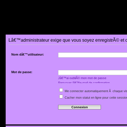
Lâ€™administrateur exige que vous soyez enregistrÃ© et 
Nom dâ€™utilisateur:
Mot de passe:
Jâ€™ai oubliÃ© mon mot de passe
Renvoyer lâ€™e-mail de confirmation
Me connecter automatiquement Ã chaque vis
Cacher mon statut en ligne pour cette sessio