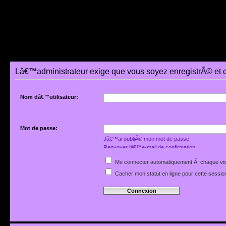
Lâ€™administrateur exige que vous soyez enregistrÃ© et 
Nom dâ€™utilisateur:
Mot de passe:
Jâ€™ai oubliÃ© mon mot de passe
Renvoyer lâ€™e-mail de confirmation
Me connecter automatiquement Ã chaque vis
Cacher mon statut en ligne pour cette sessio