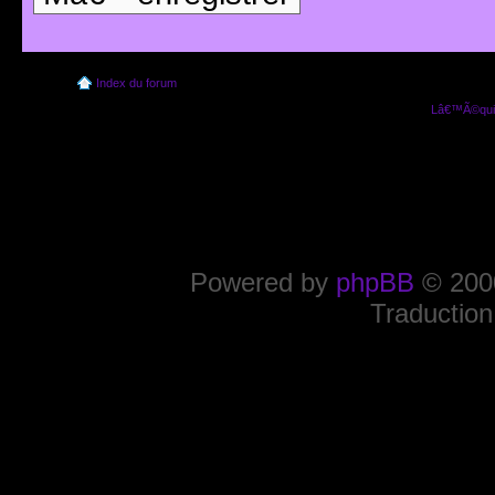
Index du forum
Lâ€™Ã©quip
Powered by
phpBB
© 2000
Traduction