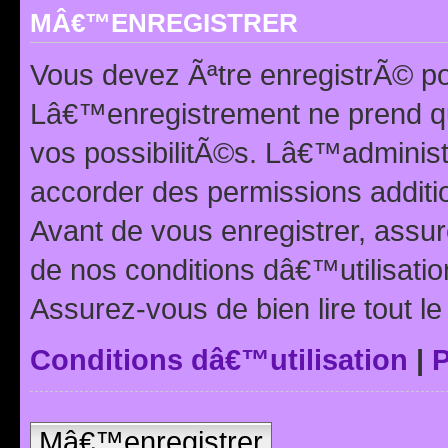
MÂ€™ENREGISTRER
Vous devez Ãªtre enregistrÃ© p
Lâ€™enregistrement ne prend q
vos possibilitÃ©s. Lâ€™adminis
accorder des permissions additio
Avant de vous enregistrer, ass
de nos conditions dâ€™utilisation
Assurez-vous de bien lire tout l
Conditions dâ€™utilisation
|
P
Mâ€™enregistrer