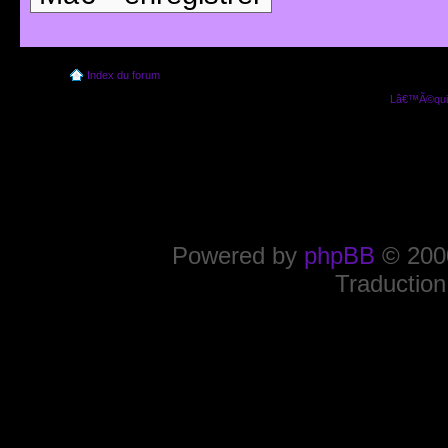
Index du forum
Lâ€™Ã©quip
Powered by
phpBB
© 2000
Traduction