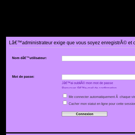
Lâ€™administrateur exige que vous soyez enregistrÃ© et 
Nom dâ€™utilisateur:
Mot de passe:
Jâ€™ai oubliÃ© mon mot de passe
Renvoyer lâ€™e-mail de confirmation
Me connecter automatiquement Ã chaque vis
Cacher mon statut en ligne pour cette sessio