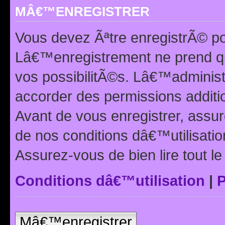
MÂ€™ENREGISTRER
Vous devez Ãªtre enregistrÃ© p
Lâ€™enregistrement ne prend q
vos possibilitÃ©s. Lâ€™adminis
accorder des permissions additio
Avant de vous enregistrer, ass
de nos conditions dâ€™utilisation
Assurez-vous de bien lire tout l
Conditions dâ€™utilisation
|
P
Mâ€™enregistrer