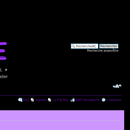
Recherche avancÃ©e
FAQ
Agenda
Le P'tit Noir
Mâ€™enregistrer
Connexion