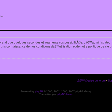
ite
n
prend que quelques secondes et augmente vos possibilitÃ©s. Lâ€™administrateur
pris connaissance de nos conditions dâ€™utilisation et de notre politique de vie p
Lâ€™Ã©quipe du forum
•
Sup
Powered by
phpBB
© 2000, 2002, 2005, 2007 phpBB Group
Traduction par:
phpBB-fr.com