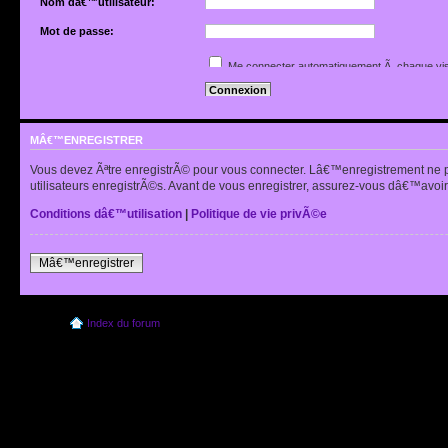
Nom dâ€™utilisateur:
Mot de passe:
Jâ€™ai oubliÃ© mon mot de passe
Me connecter automatiquement Ã chaque vis
Renvoyer lâ€™e-mail de confirmation
Cacher mon statut en ligne pour cette sessio
MÂ€™ENREGISTRER
Vous devez Ãªtre enregistrÃ© pour vous connecter. Lâ€™enregistrement ne 
utilisateurs enregistrÃ©s. Avant de vous enregistrer, assurez-vous dâ€™avoir 
Conditions dâ€™utilisation
|
Politique de vie privÃ©e
Mâ€™enregistrer
Index du forum