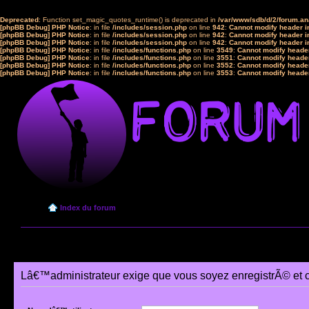
Deprecated
: Function set_magic_quotes_runtime() is deprecated in
/var/www/sdb/d/2/forum.a
[phpBB Debug] PHP Notice
: in file
/includes/session.php
on line
942
:
Cannot modify header in
[phpBB Debug] PHP Notice
: in file
/includes/session.php
on line
942
:
Cannot modify header in
[phpBB Debug] PHP Notice
: in file
/includes/session.php
on line
942
:
Cannot modify header in
[phpBB Debug] PHP Notice
: in file
/includes/functions.php
on line
3549
:
Cannot modify header
[phpBB Debug] PHP Notice
: in file
/includes/functions.php
on line
3551
:
Cannot modify header
[phpBB Debug] PHP Notice
: in file
/includes/functions.php
on line
3552
:
Cannot modify header
[phpBB Debug] PHP Notice
: in file
/includes/functions.php
on line
3553
:
Cannot modify header
Index du forum
Lâ€™administrateur exige que vous soyez enregistrÃ© et 