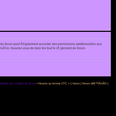
 du forum peut Ã©galement accorder des permissions additionnelles aux
rivÃ©e. Assurez-vous de bien lire tout le rÃ¨glement du forum.
primer les cookies du forum
• Heures au format UTC + 1 heure [ Heure dâ€™Ã©tÃ© ]