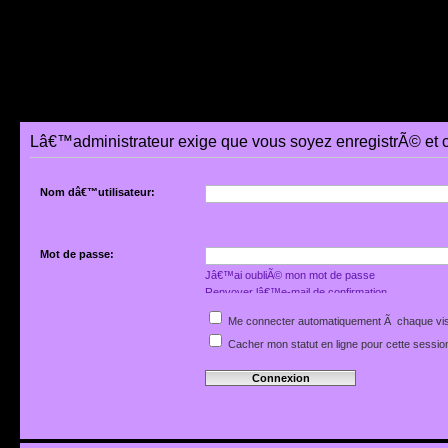
Lâ€™administrateur exige que vous soyez enregistrÃ© et 
Nom dâ€™utilisateur:
Mot de passe:
Jâ€™ai oubliÃ© mon mot de passe
Renvoyer lâ€™e-mail de confirmation
Me connecter automatiquement Ã chaque vis
Cacher mon statut en ligne pour cette sessio