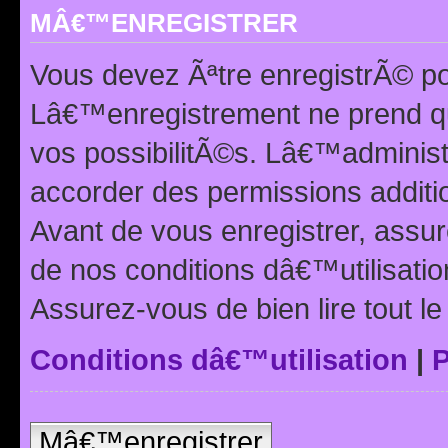
MÂ€™ENREGISTRER
Vous devez Ãªtre enregistrÃ© p
Lâ€™enregistrement ne prend q
vos possibilitÃ©s. Lâ€™adminis
accorder des permissions additio
Avant de vous enregistrer, ass
de nos conditions dâ€™utilisation
Assurez-vous de bien lire tout l
Conditions dâ€™utilisation
|
P
Mâ€™enregistrer