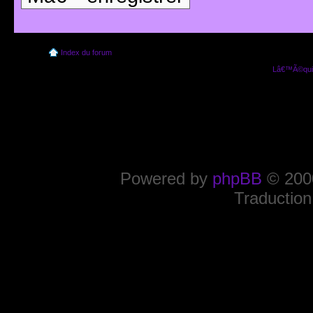
Index du forum
Lâ€™Ã©quip
Powered by
phpBB
© 2000
Traduction