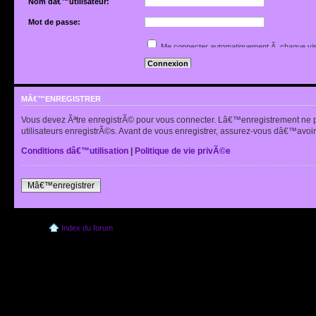
Nom dâ€™utilisateur:
Mot de passe:
Jâ€™ai oubliÃ© mon mot de passe
Me connecter automatiquement Ã chaque vis
Renvoyer lâ€™e-mail de confirmation
Cacher mon statut en ligne pour cette sessio
MÂ€™ENREGISTRER
Vous devez Ãªtre enregistrÃ© pour vous connecter. Lâ€™enregistrement ne 
utilisateurs enregistrÃ©s. Avant de vous enregistrer, assurez-vous dâ€™avoir 
Conditions dâ€™utilisation
|
Politique de vie privÃ©e
Mâ€™enregistrer
Index du forum