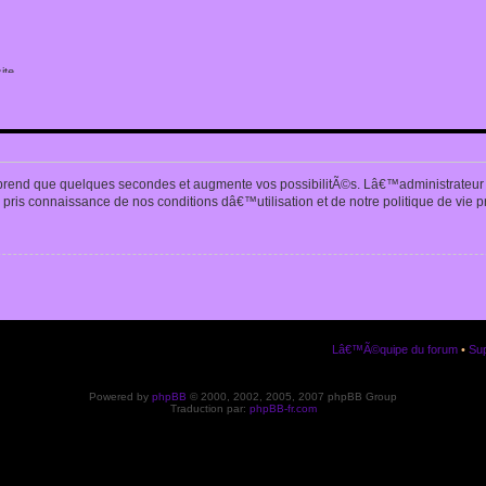
ite
n
prend que quelques secondes et augmente vos possibilitÃ©s. Lâ€™administrateur
pris connaissance de nos conditions dâ€™utilisation et de notre politique de vie p
Lâ€™Ã©quipe du forum
•
Sup
Powered by
phpBB
© 2000, 2002, 2005, 2007 phpBB Group
Traduction par:
phpBB-fr.com