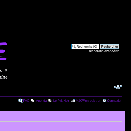
Recherche avancÃ©e
FAQ
Agenda
Le P'tit Noir
Mâ€™enregistrer
Connexion