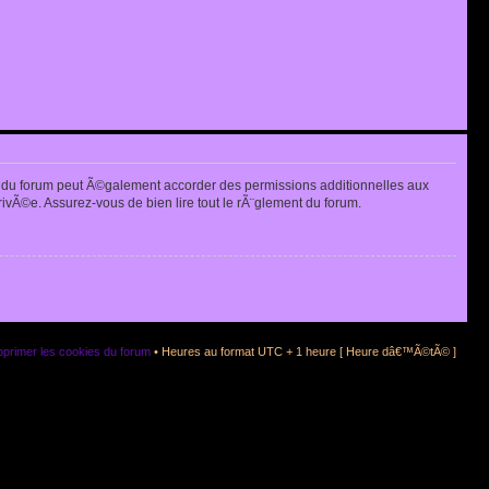
 du forum peut Ã©galement accorder des permissions additionnelles aux
rivÃ©e. Assurez-vous de bien lire tout le rÃ¨glement du forum.
primer les cookies du forum
• Heures au format UTC + 1 heure [ Heure dâ€™Ã©tÃ© ]