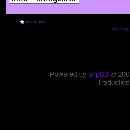
Index du forum
Lâ€™Ã©quip
Powered by
phpBB
© 2000
Traduction