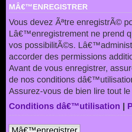
MÂ€™ENREGISTRER
Vous devez Ãªtre enregistrÃ© p
Lâ€™enregistrement ne prend q
vos possibilitÃ©s. Lâ€™adminis
accorder des permissions additio
Avant de vous enregistrer, ass
de nos conditions dâ€™utilisation
Assurez-vous de bien lire tout l
Conditions dâ€™utilisation
|
P
Mâ€™enregistrer