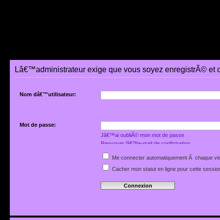
Lâ€™administrateur exige que vous soyez enregistrÃ© et 
Nom dâ€™utilisateur:
Mot de passe:
Jâ€™ai oubliÃ© mon mot de passe
Renvoyer lâ€™e-mail de confirmation
Me connecter automatiquement Ã chaque vis
Cacher mon statut en ligne pour cette sessio