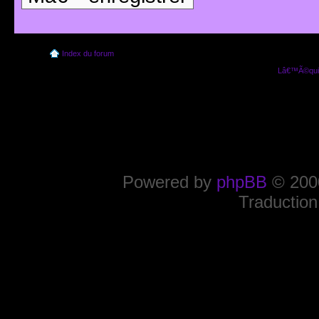
Index du forum
Lâ€™Ã©quip
Powered by
phpBB
© 2000
Traduction