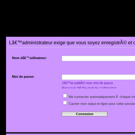
Lâ€™administrateur exige que vous soyez enregistrÃ© et 
Nom dâ€™utilisateur:
Mot de passe:
Jâ€™ai oubliÃ© mon mot de passe
Renvoyer lâ€™e-mail de confirmation
Me connecter automatiquement Ã chaque vis
Cacher mon statut en ligne pour cette sessio