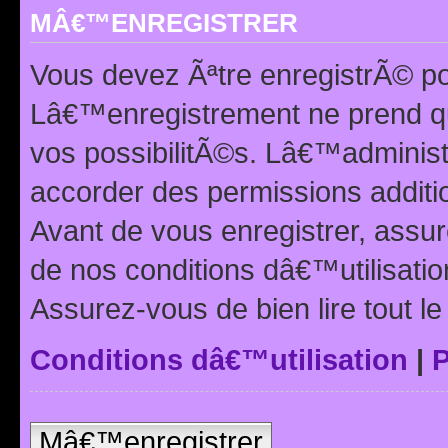
MÂ€™ENREGISTRER
Vous devez Ãªtre enregistrÃ© p
Lâ€™enregistrement ne prend q
vos possibilitÃ©s. Lâ€™adminis
accorder des permissions additio
Avant de vous enregistrer, ass
de nos conditions dâ€™utilisation
Assurez-vous de bien lire tout l
Conditions dâ€™utilisation
|
P
Mâ€™enregistrer