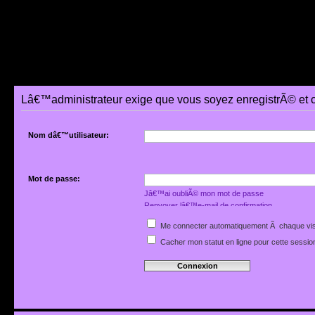
Lâ€™administrateur exige que vous soyez enregistrÃ© et 
Nom dâ€™utilisateur:
Mot de passe:
Jâ€™ai oubliÃ© mon mot de passe
Renvoyer lâ€™e-mail de confirmation
Me connecter automatiquement Ã chaque vis
Cacher mon statut en ligne pour cette sessio