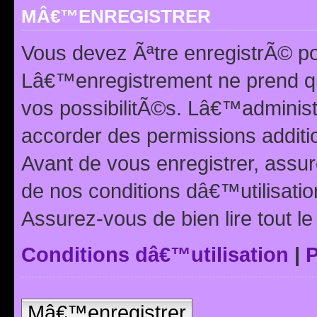
MÂ€™ENREGISTRER
Vous devez Ãªtre enregistrÃ© p
Lâ€™enregistrement ne prend q
vos possibilitÃ©s. Lâ€™adminis
accorder des permissions additio
Avant de vous enregistrer, ass
de nos conditions dâ€™utilisation
Assurez-vous de bien lire tout l
Conditions dâ€™utilisation
|
P
Mâ€™enregistrer