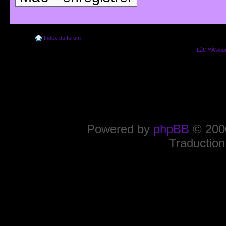
Index du forum
Lâ€™Ã©quip
Powered by
phpBB
© 2000
Traduction