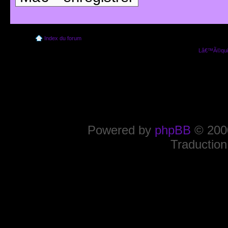
Index du forum
Lâ€™Ã©quip
Powered by
phpBB
© 2000
Traduction