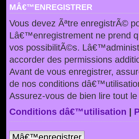
MÂ€™ENREGISTRER
Vous devez Ãªtre enregistrÃ© p
Lâ€™enregistrement ne prend q
vos possibilitÃ©s. Lâ€™adminis
accorder des permissions additio
Avant de vous enregistrer, ass
de nos conditions dâ€™utilisation
Assurez-vous de bien lire tout l
Conditions dâ€™utilisation
|
P
Mâ€™enregistrer