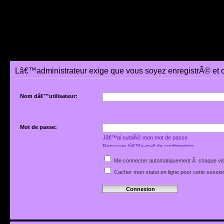
Lâ€™administrateur exige que vous soyez enregistrÃ© et 
Nom dâ€™utilisateur:
Mot de passe:
Jâ€™ai oubliÃ© mon mot de passe
Renvoyer lâ€™e-mail de confirmation
Me connecter automatiquement Ã chaque vis
Cacher mon statut en ligne pour cette sessio