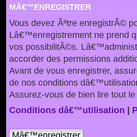
MÂ€™ENREGISTRER
Vous devez Ãªtre enregistrÃ© p
Lâ€™enregistrement ne prend q
vos possibilitÃ©s. Lâ€™adminis
accorder des permissions additio
Avant de vous enregistrer, ass
de nos conditions dâ€™utilisation
Assurez-vous de bien lire tout l
Conditions dâ€™utilisation
|
P
Mâ€™enregistrer