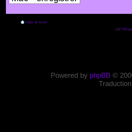
Index du forum
Lâ€™Ã©quip
Powered by
phpBB
© 2000
Traduction