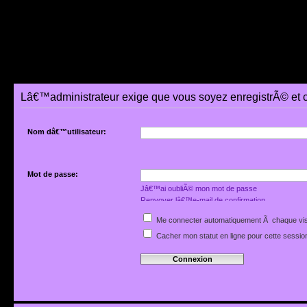
Lâ€™administrateur exige que vous soyez enregistrÃ© et 
Nom dâ€™utilisateur:
Mot de passe:
Jâ€™ai oubliÃ© mon mot de passe
Renvoyer lâ€™e-mail de confirmation
Me connecter automatiquement Ã chaque vis
Cacher mon statut en ligne pour cette sessio