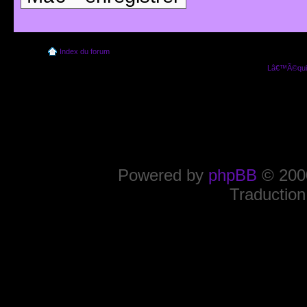
Index du forum
Lâ€™Ã©quip
Powered by
phpBB
© 2000
Traduction