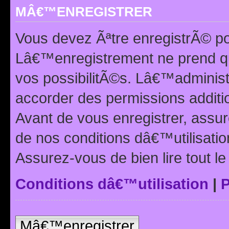
MÂ€™ENREGISTRER
Vous devez Ãªtre enregistrÃ© p
Lâ€™enregistrement ne prend q
vos possibilitÃ©s. Lâ€™adminis
accorder des permissions additio
Avant de vous enregistrer, ass
de nos conditions dâ€™utilisation
Assurez-vous de bien lire tout l
Conditions dâ€™utilisation
|
P
Mâ€™enregistrer