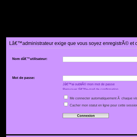
Lâ€™administrateur exige que vous soyez enregistrÃ© et 
Nom dâ€™utilisateur:
Mot de passe:
Jâ€™ai oubliÃ© mon mot de passe
Renvoyer lâ€™e-mail de confirmation
Me connecter automatiquement Ã chaque vis
Cacher mon statut en ligne pour cette sessio