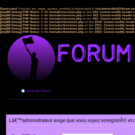
Deprecated
: Function set_magic_quotes_runtime() is deprecated in
/var/www/sdb/d/2/forum.a
[phpBB Debug] PHP Notice
: in file
/includes/session.php
on line
942
:
Cannot modify header in
[phpBB Debug] PHP Notice
: in file
/includes/session.php
on line
942
:
Cannot modify header in
[phpBB Debug] PHP Notice
: in file
/includes/session.php
on line
942
:
Cannot modify header in
[phpBB Debug] PHP Notice
: in file
/includes/functions.php
on line
3549
:
Cannot modify header
[phpBB Debug] PHP Notice
: in file
/includes/functions.php
on line
3551
:
Cannot modify header
[phpBB Debug] PHP Notice
: in file
/includes/functions.php
on line
3552
:
Cannot modify header
[phpBB Debug] PHP Notice
: in file
/includes/functions.php
on line
3553
:
Cannot modify header
Index du forum
Lâ€™administrateur exige que vous soyez enregistrÃ© et 