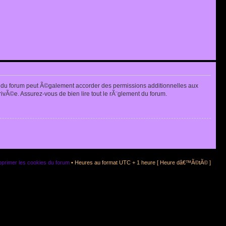
 du forum peut Ã©galement accorder des permissions additionnelles aux
rivÃ©e. Assurez-vous de bien lire tout le rÃ¨glement du forum.
primer les cookies du forum
• Heures au format UTC + 1 heure [ Heure dâ€™Ã©tÃ© ]