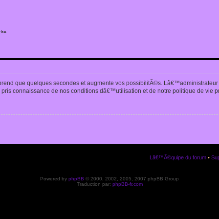
ite
n
prend que quelques secondes et augmente vos possibilitÃ©s. Lâ€™administrateur
pris connaissance de nos conditions dâ€™utilisation et de notre politique de vie p
Lâ€™Ã©quipe du forum
•
Sup
Powered by
phpBB
© 2000, 2002, 2005, 2007 phpBB Group
Traduction par:
phpBB-fr.com