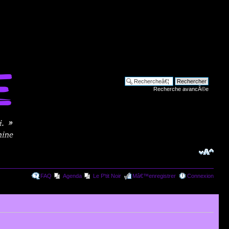
Recherche avancÃ©e
FAQ
Agenda
Le P'tit Noir
Mâ€™enregistrer
Connexion