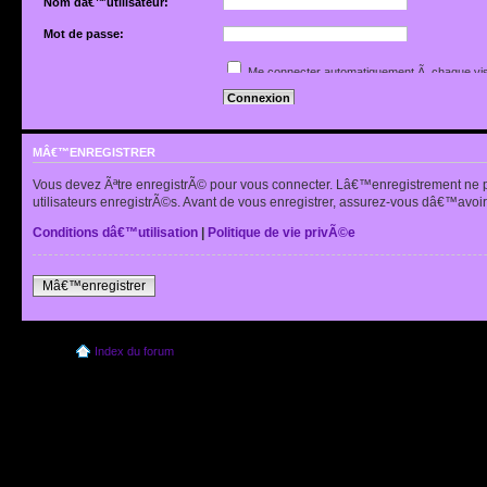
Nom dâ€™utilisateur:
Mot de passe:
Jâ€™ai oubliÃ© mon mot de passe
Me connecter automatiquement Ã chaque vis
Renvoyer lâ€™e-mail de confirmation
Cacher mon statut en ligne pour cette sessio
MÂ€™ENREGISTRER
Vous devez Ãªtre enregistrÃ© pour vous connecter. Lâ€™enregistrement ne 
utilisateurs enregistrÃ©s. Avant de vous enregistrer, assurez-vous dâ€™avoir 
Conditions dâ€™utilisation
|
Politique de vie privÃ©e
Mâ€™enregistrer
Index du forum