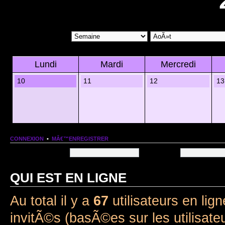
Lundi
Mardi
Mercredi
10
11
12
13
CONNEXION
•
MÂ€™ENREGISTRER
Nom dâ€™utilisateur:
Mot de passe:
QUI EST EN LIGNE
Au total il y a
67
utilisateurs en lign
invitÃ©s (basÃ©es sur les utilisate