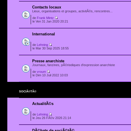
Contacts locaux
Lieux, organisations et groupes, activitÃ©s, rencontres...
de
Frank Mintz
le Ven 31 Jan 2020 20:21
International
de
Lehning
le Mar 30 Sep 2025 18:55
Presse anarchiste
Journaux, fanzines, pÃ©riodiques d'expression anarchiste
de
vroum
le Dim 10 Juil 2022 10:03
SOCIÃ©TÃ©
ActualitÃ©s
de
Lehning
le Jeu 26 FÃ©v 2026 21:14
DÃ©bats de sociÃ©tÃ©