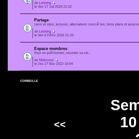
de
Lehning
le Ven 17 Juil 2026 21:32
Partage
Liens et sites, lectures, alternatives concrÃ¨tes, bons plans et astuces
de
Lehning
le Ven 6 FÃ©v 2026 21:26
Espace membres
Pour se prÃ©senter, raconter sa vie...
de
Molossus
le Jeu 17 Nov 2022 16:04
CORBEILLE
Sem
10
<<