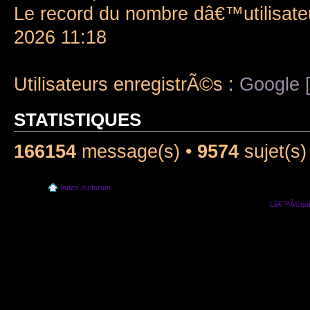
Le record du nombre dâ€™utilisate
2026 11:18
Utilisateurs enregistrÃ©s :
Google [
STATISTIQUES
166154
message(s) •
9574
sujet(s)
Index du forum
Lâ€™Ã©quip