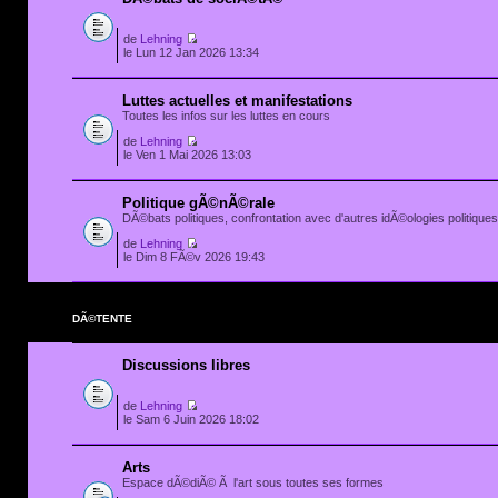
de
Lehning
le Lun 12 Jan 2026 13:34
Luttes actuelles et manifestations
Toutes les infos sur les luttes en cours
de
Lehning
le Ven 1 Mai 2026 13:03
Politique gÃ©nÃ©rale
DÃ©bats politiques, confrontation avec d'autres idÃ©ologies politiques.
de
Lehning
le Dim 8 FÃ©v 2026 19:43
DÃ©TENTE
Discussions libres
de
Lehning
le Sam 6 Juin 2026 18:02
Arts
Espace dÃ©diÃ© Ã l'art sous toutes ses formes