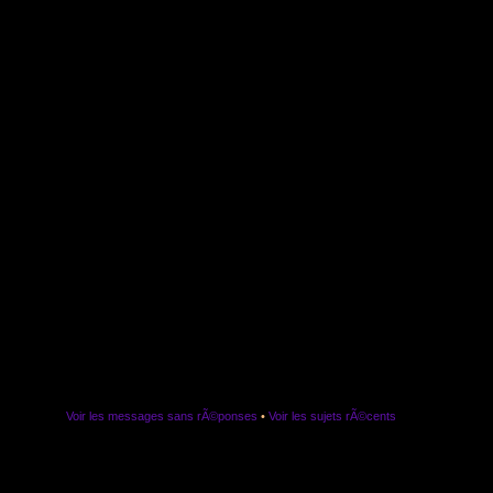
Voir les messages sans rÃ©ponses
•
Voir les sujets rÃ©cents