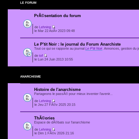
LE FORUM
PrÃ©sentation du forum
de
Lehning
le Mar 22 AoÃ» 2023 09:48
Le P'tit Noir : le journal du Forum Anarchiste
Tout ce qui se rapporte au journal
Le P'tit Noir
. Annonces, gestion du jo
de
tof
le Lun 24 Juin 2013 10:55
ANARCHISME
Histoire de l'anarchisme
Partageons le passÃ© pour mieux inventer l'avenir...
de
Lehning
le Jeu 27 FÃ©v 2025 20:15
ThÃ©ories
Espace de dÃ©bats sur l'anarchisme
de
Lehning
le Dim 1 FÃ©v 2026 21:16