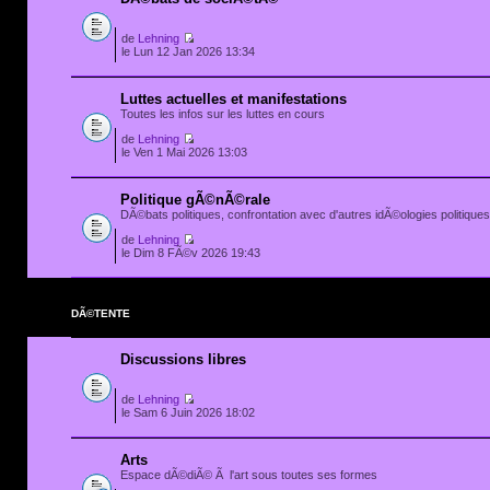
de
Lehning
le Lun 12 Jan 2026 13:34
Luttes actuelles et manifestations
Toutes les infos sur les luttes en cours
de
Lehning
le Ven 1 Mai 2026 13:03
Politique gÃ©nÃ©rale
DÃ©bats politiques, confrontation avec d'autres idÃ©ologies politiques.
de
Lehning
le Dim 8 FÃ©v 2026 19:43
DÃ©TENTE
Discussions libres
de
Lehning
le Sam 6 Juin 2026 18:02
Arts
Espace dÃ©diÃ© Ã l'art sous toutes ses formes