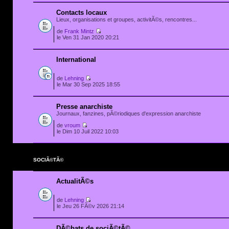
Contacts locaux
Lieux, organisations et groupes, activitÃ©s, rencontres...
de
Frank Mintz
le Ven 31 Jan 2020 20:21
International
de
Lehning
le Mar 30 Sep 2025 18:55
Presse anarchiste
Journaux, fanzines, pÃ©riodiques d'expression anarchiste
de
vroum
le Dim 10 Juil 2022 10:03
SOCIÃ©TÃ©
ActualitÃ©s
de
Lehning
le Jeu 26 FÃ©v 2026 21:14
DÃ©bats de sociÃ©tÃ©