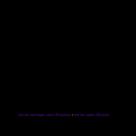
Voir les messages sans rÃ©ponses
•
Voir les sujets rÃ©cents