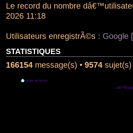
Le record du nombre dâ€™utilisate
2026 11:18
Utilisateurs enregistrÃ©s :
Google [
STATISTIQUES
166154
message(s) •
9574
sujet(s)
Index du forum
Lâ€™Ã©quip