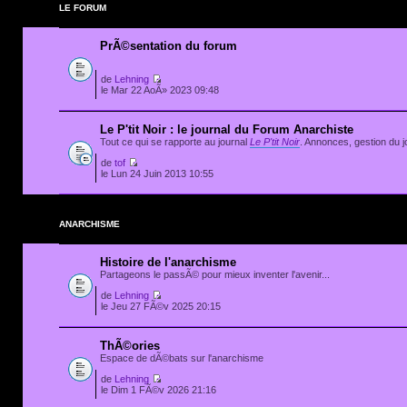
LE FORUM
PrÃ©sentation du forum
de
Lehning
le Mar 22 AoÃ» 2023 09:48
Le P'tit Noir : le journal du Forum Anarchiste
Tout ce qui se rapporte au journal
Le P'tit Noir
. Annonces, gestion du jo
de
tof
le Lun 24 Juin 2013 10:55
ANARCHISME
Histoire de l'anarchisme
Partageons le passÃ© pour mieux inventer l'avenir...
de
Lehning
le Jeu 27 FÃ©v 2025 20:15
ThÃ©ories
Espace de dÃ©bats sur l'anarchisme
de
Lehning
le Dim 1 FÃ©v 2026 21:16