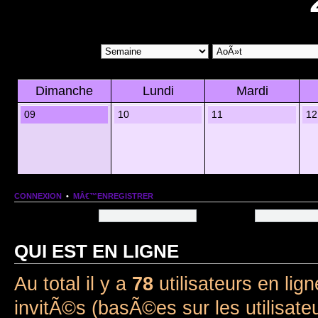
Dimanche
Lundi
Mardi
09
10
11
12
CONNEXION
•
MÂ€™ENREGISTRER
Nom dâ€™utilisateur:
Mot de passe:
QUI EST EN LIGNE
Au total il y a
78
utilisateurs en lign
invitÃ©s (basÃ©es sur les utilisate