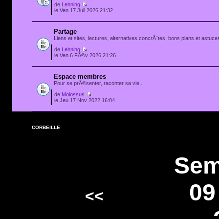
de
Lehning
le Ven 17 Juil 2026 21:32
Partage
Liens et sites, lectures, alternatives concrÃ¨tes, bons plans et astuces
de
Lehning
le Ven 6 FÃ©v 2026 21:26
Espace membres
Pour se prÃ©senter, raconter sa vie...
de
Molossus
le Jeu 17 Nov 2022 16:04
CORBEILLE
Sem
09
<<