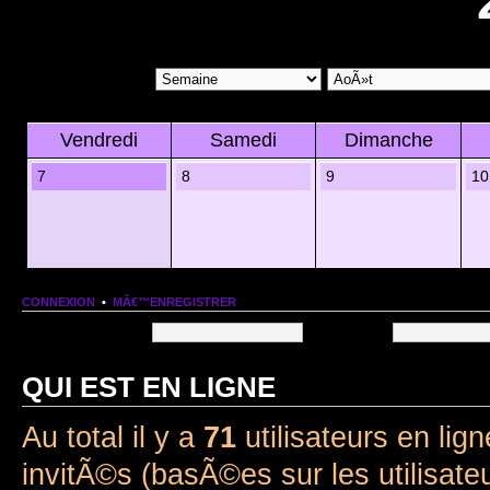
Vendredi
Samedi
Dimanche
7
8
9
10
CONNEXION
•
MÂ€™ENREGISTRER
Nom dâ€™utilisateur:
Mot de passe:
QUI EST EN LIGNE
Au total il y a
71
utilisateurs en lign
invitÃ©s (basÃ©es sur les utilisate