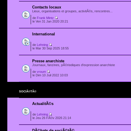
Contacts locaux
Lieux, organisations et groupes, activitÃ©s, rencontres...
de
Frank Mintz
le Ven 31 Jan 2020 20:21
International
de
Lehning
le Mar 30 Sep 2025 18:55
Presse anarchiste
Journaux, fanzines, pÃ©riodiques d'expression anarchiste
de
vroum
le Dim 10 Juil 2022 10:03
SOCIÃ©TÃ©
ActualitÃ©s
de
Lehning
le Jeu 26 FÃ©v 2026 21:14
DÃ©bats de sociÃ©tÃ©