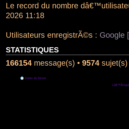
Le record du nombre dâ€™utilisate
2026 11:18
Utilisateurs enregistrÃ©s :
Google [
STATISTIQUES
166154
message(s) •
9574
sujet(s)
Index du forum
Lâ€™Ã©quip