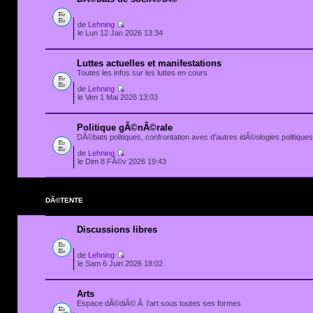
de
Lehning
le Lun 12 Jan 2026 13:34
Luttes actuelles et manifestations
Toutes les infos sur les luttes en cours
de
Lehning
le Ven 1 Mai 2026 13:03
Politique gÃ©nÃ©rale
DÃ©bats politiques, confrontation avec d'autres idÃ©ologies politiques.
de
Lehning
le Dim 8 FÃ©v 2026 19:43
DÃ©TENTE
Discussions libres
de
Lehning
le Sam 6 Juin 2026 18:02
Arts
Espace dÃ©diÃ© Ã l'art sous toutes ses formes