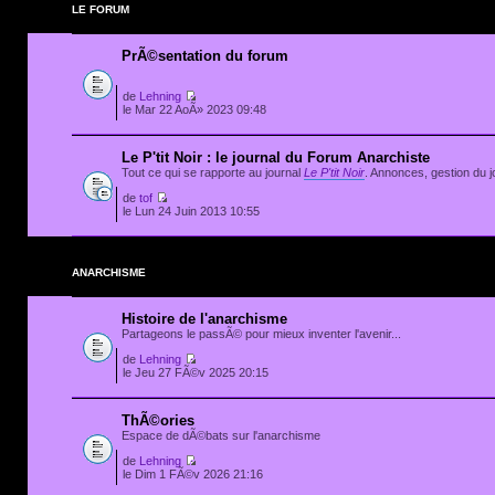
LE FORUM
PrÃ©sentation du forum
de
Lehning
le Mar 22 AoÃ» 2023 09:48
Le P'tit Noir : le journal du Forum Anarchiste
Tout ce qui se rapporte au journal
Le P'tit Noir
. Annonces, gestion du jo
de
tof
le Lun 24 Juin 2013 10:55
ANARCHISME
Histoire de l'anarchisme
Partageons le passÃ© pour mieux inventer l'avenir...
de
Lehning
le Jeu 27 FÃ©v 2025 20:15
ThÃ©ories
Espace de dÃ©bats sur l'anarchisme
de
Lehning
le Dim 1 FÃ©v 2026 21:16