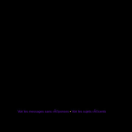
Voir les messages sans rÃ©ponses
•
Voir les sujets rÃ©cents