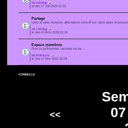
de
Lehning
le Ven 17 Juil 2026 21:32
Partage
Liens et sites, lectures, alternatives concrÃ¨tes, bons plans et astuces
de
Lehning
le Ven 6 FÃ©v 2026 21:26
Espace membres
Pour se prÃ©senter, raconter sa vie...
de
Molossus
le Jeu 17 Nov 2022 16:04
CORBEILLE
Sem
07
<<