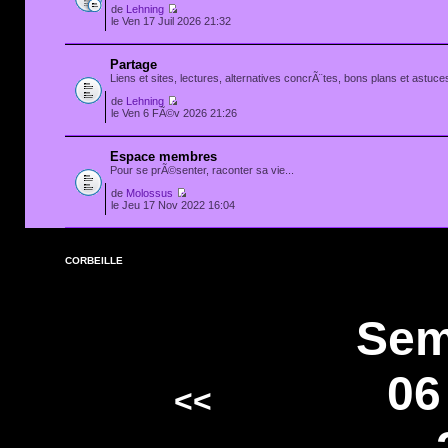
de
Lehning
le Ven 17 Juil 2026 21:32
Partage
Liens et sites, lectures, alternatives concrÃ¨tes, bons plans et astuces
de
Lehning
le Ven 6 FÃ©v 2026 21:26
Espace membres
Pour se prÃ©senter, raconter sa vie...
de
Molossus
le Jeu 17 Nov 2022 16:04
CORBEILLE
Sem
06
<<