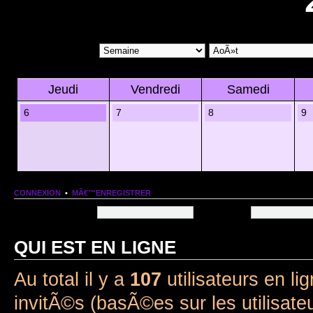
Jeudi
Vendredi
Samedi
6
7
8
9
CONNEXION
•
MÂ€™ENREGISTRER
Nom dâ€™utilisateur:
Mot de passe:
QUI EST EN LIGNE
Au total il y a
107
utilisateurs en lig
invitÃ©s (basÃ©es sur les utilisate