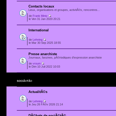
Contacts locaux
Lieux, organisations et groupes, activitÃ©s, rencontres...
de
Frank Mintz
le Ven 31 Jan 2020 20:21
International
de
Lehning
le Mar 30 Sep 2025 18:55
Presse anarchiste
Journaux, fanzines, pÃ©riodiques d'expression anarchiste
de
vroum
le Dim 10 Juil 2022 10:03
SOCIÃ©TÃ©
ActualitÃ©s
de
Lehning
le Jeu 26 FÃ©v 2026 21:14
DÃ©bats de sociÃ©tÃ©