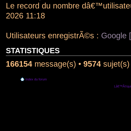
Le record du nombre dâ€™utilisate
2026 11:18
Utilisateurs enregistrÃ©s :
Google [
STATISTIQUES
166154
message(s) •
9574
sujet(s)
Index du forum
Lâ€™Ã©quip