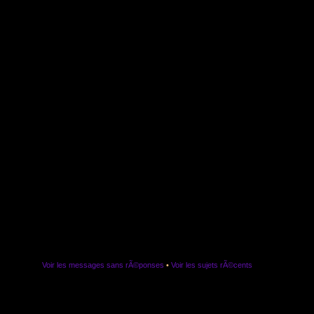
Voir les messages sans rÃ©ponses
•
Voir les sujets rÃ©cents