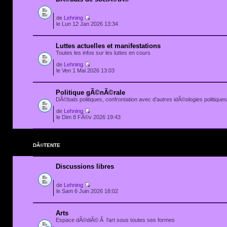
de
Lehning
le Lun 12 Jan 2026 13:34
Luttes actuelles et manifestations
Toutes les infos sur les luttes en cours
de
Lehning
le Ven 1 Mai 2026 13:03
Politique gÃ©nÃ©rale
DÃ©bats politiques, confrontation avec d'autres idÃ©ologies politiques.
de
Lehning
le Dim 8 FÃ©v 2026 19:43
DÃ©TENTE
Discussions libres
de
Lehning
le Sam 6 Juin 2026 18:02
Arts
Espace dÃ©diÃ© Ã l'art sous toutes ses formes