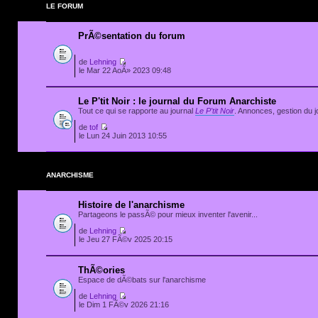
LE FORUM
PrÃ©sentation du forum
de
Lehning
le Mar 22 AoÃ» 2023 09:48
Le P'tit Noir : le journal du Forum Anarchiste
Tout ce qui se rapporte au journal
Le P'tit Noir
. Annonces, gestion du jo
de
tof
le Lun 24 Juin 2013 10:55
ANARCHISME
Histoire de l'anarchisme
Partageons le passÃ© pour mieux inventer l'avenir...
de
Lehning
le Jeu 27 FÃ©v 2025 20:15
ThÃ©ories
Espace de dÃ©bats sur l'anarchisme
de
Lehning
le Dim 1 FÃ©v 2026 21:16