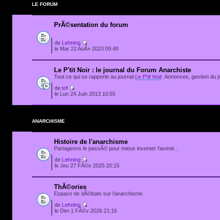
LE FORUM
PrÃ©sentation du forum
de
Lehning
le Mar 22 AoÃ» 2023 09:48
Le P'tit Noir : le journal du Forum Anarchiste
Tout ce qui se rapporte au journal
Le P'tit Noir
. Annonces, gestion du jo
de
tof
le Lun 24 Juin 2013 10:55
ANARCHISME
Histoire de l'anarchisme
Partageons le passÃ© pour mieux inventer l'avenir...
de
Lehning
le Jeu 27 FÃ©v 2025 20:15
ThÃ©ories
Espace de dÃ©bats sur l'anarchisme
de
Lehning
le Dim 1 FÃ©v 2026 21:16