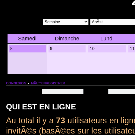
Samedi
Dimanche
Lundi
8
9
10
11
CONNEXION
•
MÂ€™ENREGISTRER
Nom dâ€™utilisateur:
Mot de passe:
QUI EST EN LIGNE
Au total il y a
73
utilisateurs en lign
invitÃ©s (basÃ©es sur les utilisate