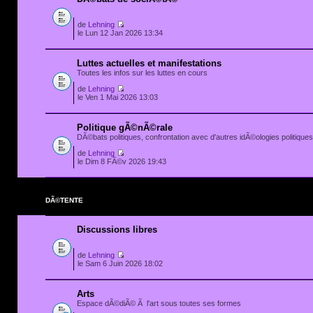
de
Lehning
le Lun 12 Jan 2026 13:34
Luttes actuelles et manifestations
Toutes les infos sur les luttes en cours
de
Lehning
le Ven 1 Mai 2026 13:03
Politique gÃ©nÃ©rale
DÃ©bats politiques, confrontation avec d'autres idÃ©ologies politiques.
de
Lehning
le Dim 8 FÃ©v 2026 19:43
DÃ©TENTE
Discussions libres
de
Lehning
le Sam 6 Juin 2026 18:02
Arts
Espace dÃ©diÃ© Ã l'art sous toutes ses formes