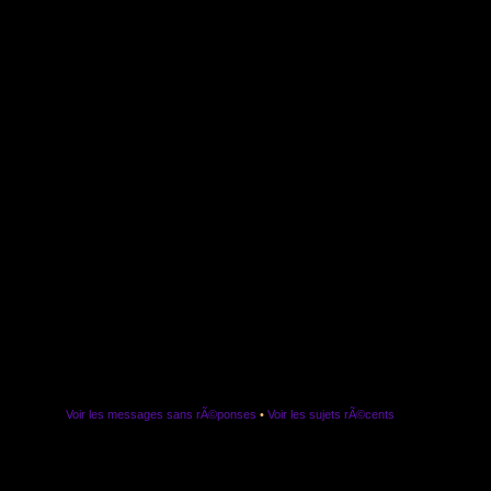
Voir les messages sans rÃ©ponses
•
Voir les sujets rÃ©cents