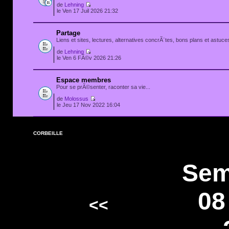
de
Lehning
le Ven 17 Juil 2026 21:32
Partage
Liens et sites, lectures, alternatives concrÃ¨tes, bons plans et astuces
de
Lehning
le Ven 6 FÃ©v 2026 21:26
Espace membres
Pour se prÃ©senter, raconter sa vie...
de
Molossus
le Jeu 17 Nov 2022 16:04
CORBEILLE
Sem
08
<<