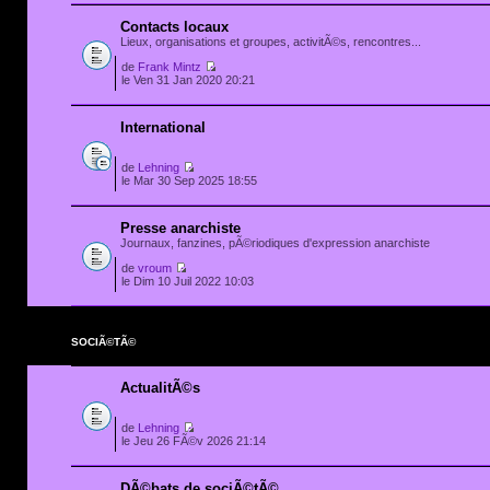
Contacts locaux
Lieux, organisations et groupes, activitÃ©s, rencontres...
de
Frank Mintz
le Ven 31 Jan 2020 20:21
International
de
Lehning
le Mar 30 Sep 2025 18:55
Presse anarchiste
Journaux, fanzines, pÃ©riodiques d'expression anarchiste
de
vroum
le Dim 10 Juil 2022 10:03
SOCIÃ©TÃ©
ActualitÃ©s
de
Lehning
le Jeu 26 FÃ©v 2026 21:14
DÃ©bats de sociÃ©tÃ©