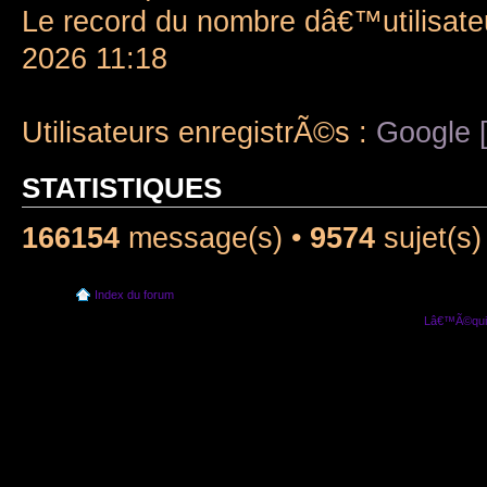
Le record du nombre dâ€™utilisate
2026 11:18
Utilisateurs enregistrÃ©s :
Google [
STATISTIQUES
166154
message(s) •
9574
sujet(s)
Index du forum
Lâ€™Ã©quip