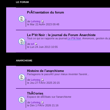
LE FORUM
PrÃ©sentation du forum
de
Lehning
le Mar 22 AoÃ» 2023 09:48
Le P'tit Noir : le journal du Forum Anarchiste
Tout ce qui se rapporte au journal
Le P'tit Noir
. Annonces, gestion du jo
de
tof
le Lun 24 Juin 2013 10:55
ANARCHISME
Histoire de l'anarchisme
Partageons le passÃ© pour mieux inventer l'avenir...
de
Lehning
le Jeu 27 FÃ©v 2025 20:15
ThÃ©ories
Espace de dÃ©bats sur l'anarchisme
de
Lehning
le Dim 1 FÃ©v 2026 21:16