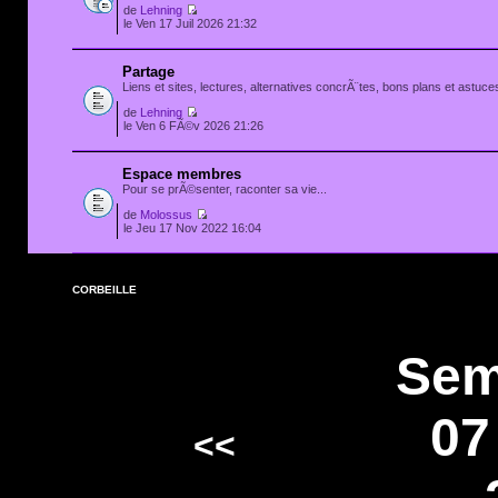
de
Lehning
le Ven 17 Juil 2026 21:32
Partage
Liens et sites, lectures, alternatives concrÃ¨tes, bons plans et astuces
de
Lehning
le Ven 6 FÃ©v 2026 21:26
Espace membres
Pour se prÃ©senter, raconter sa vie...
de
Molossus
le Jeu 17 Nov 2022 16:04
CORBEILLE
Sem
07
<<