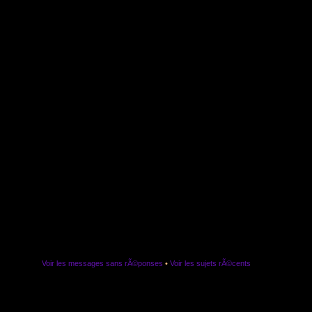
Voir les messages sans rÃ©ponses
•
Voir les sujets rÃ©cents