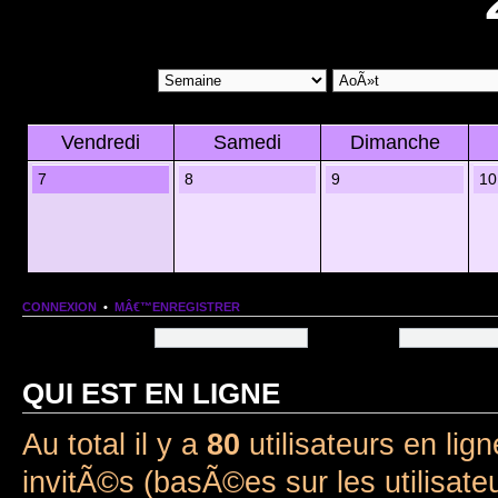
Vendredi
Samedi
Dimanche
7
8
9
10
CONNEXION
•
MÂ€™ENREGISTRER
Nom dâ€™utilisateur:
Mot de passe:
QUI EST EN LIGNE
Au total il y a
80
utilisateurs en lign
invitÃ©s (basÃ©es sur les utilisate