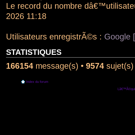
Le record du nombre dâ€™utilisate
2026 11:18
Utilisateurs enregistrÃ©s :
Google [
STATISTIQUES
166154
message(s) •
9574
sujet(s)
Index du forum
Lâ€™Ã©quip