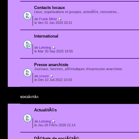
Contacts locaux
Lieux, organisations et groupes, activitÃ©s, rencontres...
de
Frank Mintz
le Ven 31 Jan 2020 20:21
International
de
Lehning
le Mar 30 Sep 2025 18:55
Presse anarchiste
Journaux, fanzines, pÃ©riodiques d'expression anarchiste
de
vroum
le Dim 10 Juil 2022 10:03
SOCIÃ©TÃ©
ActualitÃ©s
de
Lehning
le Jeu 26 FÃ©v 2026 21:14
DÃ©bats de sociÃ©tÃ©