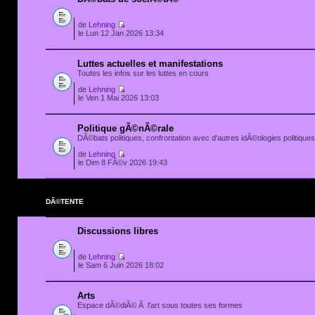
de
Lehning
le Lun 12 Jan 2026 13:34
Luttes actuelles et manifestations
Toutes les infos sur les luttes en cours
de
Lehning
le Ven 1 Mai 2026 13:03
Politique gÃ©nÃ©rale
DÃ©bats politiques, confrontation avec d'autres idÃ©ologies politiques.
de
Lehning
le Dim 8 FÃ©v 2026 19:43
DÃ©TENTE
Discussions libres
de
Lehning
le Sam 6 Juin 2026 18:02
Arts
Espace dÃ©diÃ© Ã l'art sous toutes ses formes