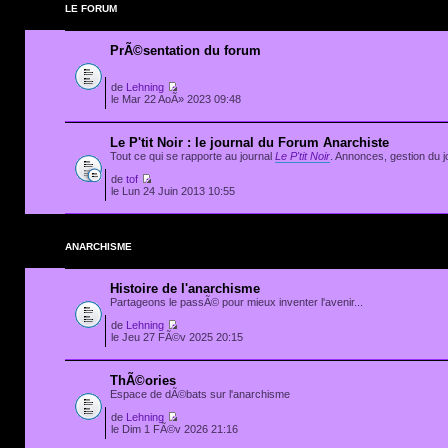
LE FORUM
PrÃ©sentation du forum
de
Lehning
le Mar 22 AoÃ» 2023 09:48
Le P'tit Noir : le journal du Forum Anarchiste
Tout ce qui se rapporte au journal
Le P'tit Noir
. Annonces, gestion du jo
de
tof
le Lun 24 Juin 2013 10:55
ANARCHISME
Histoire de l'anarchisme
Partageons le passÃ© pour mieux inventer l'avenir...
de
Lehning
le Jeu 27 FÃ©v 2025 20:15
ThÃ©ories
Espace de dÃ©bats sur l'anarchisme
de
Lehning
le Dim 1 FÃ©v 2026 21:16