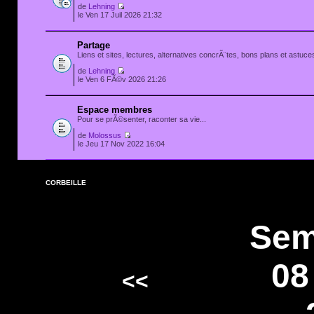
de
Lehning
le Ven 17 Juil 2026 21:32
Partage
Liens et sites, lectures, alternatives concrÃ¨tes, bons plans et astuces
de
Lehning
le Ven 6 FÃ©v 2026 21:26
Espace membres
Pour se prÃ©senter, raconter sa vie...
de
Molossus
le Jeu 17 Nov 2022 16:04
CORBEILLE
Sem
08
<<