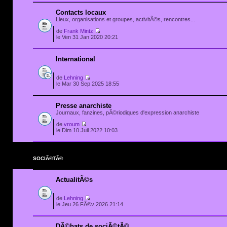
Contacts locaux
Lieux, organisations et groupes, activitÃ©s, rencontres...
de
Frank Mintz
le Ven 31 Jan 2020 20:21
International
de
Lehning
le Mar 30 Sep 2025 18:55
Presse anarchiste
Journaux, fanzines, pÃ©riodiques d'expression anarchiste
de
vroum
le Dim 10 Juil 2022 10:03
SOCIÃ©TÃ©
ActualitÃ©s
de
Lehning
le Jeu 26 FÃ©v 2026 21:14
DÃ©bats de sociÃ©tÃ©