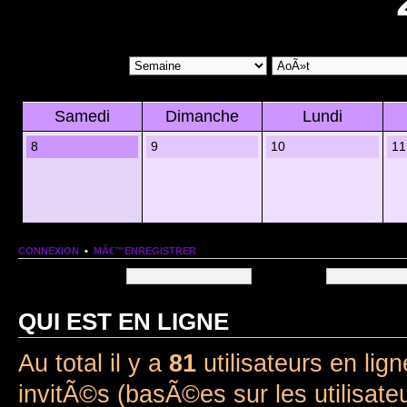
Samedi
Dimanche
Lundi
8
9
10
11
CONNEXION
•
MÂ€™ENREGISTRER
Nom dâ€™utilisateur:
Mot de passe:
QUI EST EN LIGNE
Au total il y a
81
utilisateurs en lign
invitÃ©s (basÃ©es sur les utilisate