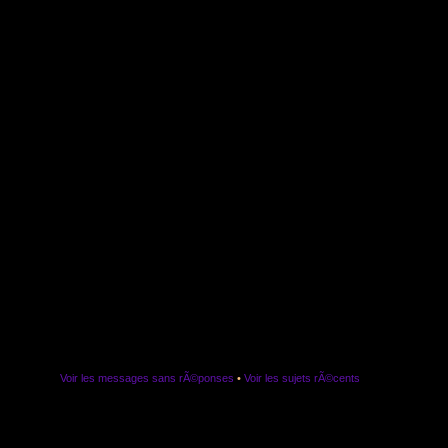
Voir les messages sans rÃ©ponses
•
Voir les sujets rÃ©cents