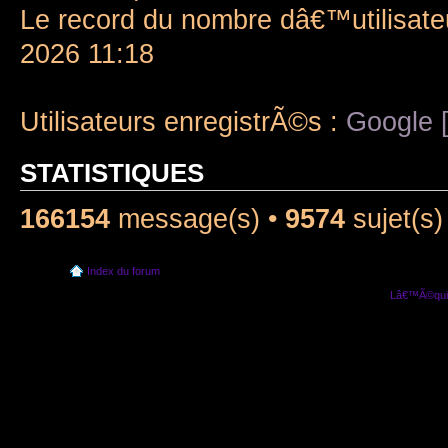
Le record du nombre dâ€™utilisate
2026 11:18
Utilisateurs enregistrÃ©s :
Google [
STATISTIQUES
166154
message(s) •
9574
sujet(s)
Index du forum
Lâ€™Ã©quip