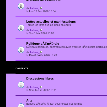
de
Lehning
le Lun 12 Jan 2026 13:34
Luttes actuelles et manifestations
Toutes les infos sur les luttes en cours
de
Lehning
le Ven 1 Mai 2026 13:03
Politique gÃ©nÃ©rale
DÃ©bats politiques, confrontation avec d'autres idÃ©ologies politiques.
de
Lehning
le Dim 8 FÃ©v 2026 19:43
DÃ©TENTE
Discussions libres
de
Lehning
le Sam 6 Juin 2026 18:02
Arts
Espace dÃ©diÃ© Ã l'art sous toutes ses formes