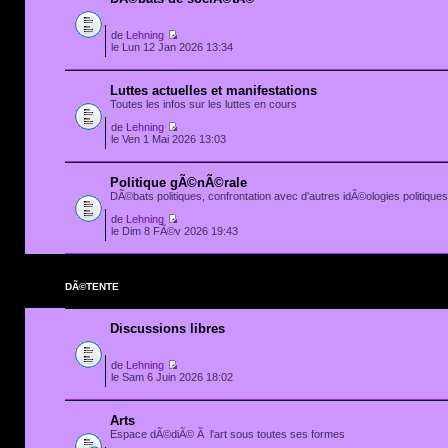
de
Lehning
le Lun 12 Jan 2026 13:34
Luttes actuelles et manifestations
Toutes les infos sur les luttes en cours
de
Lehning
le Ven 1 Mai 2026 13:03
Politique gÃ©nÃ©rale
DÃ©bats politiques, confrontation avec d'autres idÃ©ologies politiques.
de
Lehning
le Dim 8 FÃ©v 2026 19:43
DÃ©TENTE
Discussions libres
de
Lehning
le Sam 6 Juin 2026 18:02
Arts
Espace dÃ©diÃ© Ã l'art sous toutes ses formes