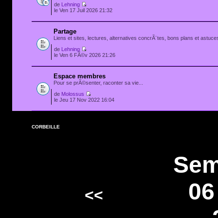
de
Lehning
le Ven 17 Juil 2026 21:32
Partage
Liens et sites, lectures, alternatives concrÃ¨tes, bons plans et astuces
de
Lehning
le Ven 6 FÃ©v 2026 21:26
Espace membres
Pour se prÃ©senter, raconter sa vie...
de
Molossus
le Jeu 17 Nov 2022 16:04
CORBEILLE
Sem
06
<<