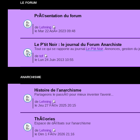
LE FORUM
PrÃ©sentation du forum
de
Lehning
le Mar 22 AoÃ» 2023 09:48
Le P'tit Noir : le journal du Forum Anarchiste
Tout ce qui se rapporte au journal
Le P'tit Noir
. Annonces, gestion du jo
de
tof
le Lun 24 Juin 2013 10:55
ANARCHISME
Histoire de l'anarchisme
Partageons le passÃ© pour mieux inventer l'avenir...
de
Lehning
le Jeu 27 FÃ©v 2025 20:15
ThÃ©ories
Espace de dÃ©bats sur l'anarchisme
de
Lehning
le Dim 1 FÃ©v 2026 21:16