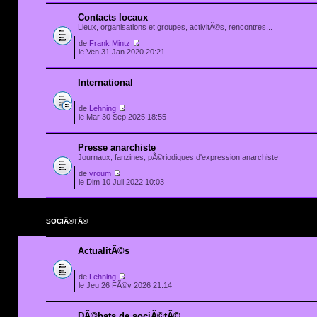
Contacts locaux
Lieux, organisations et groupes, activitÃ©s, rencontres...
de
Frank Mintz
le Ven 31 Jan 2020 20:21
International
de
Lehning
le Mar 30 Sep 2025 18:55
Presse anarchiste
Journaux, fanzines, pÃ©riodiques d'expression anarchiste
de
vroum
le Dim 10 Juil 2022 10:03
SOCIÃ©TÃ©
ActualitÃ©s
de
Lehning
le Jeu 26 FÃ©v 2026 21:14
DÃ©bats de sociÃ©tÃ©