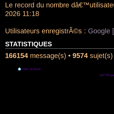
Le record du nombre dâ€™utilisate
2026 11:18
Utilisateurs enregistrÃ©s :
Google [
STATISTIQUES
166154
message(s) •
9574
sujet(s)
Index du forum
Lâ€™Ã©quip