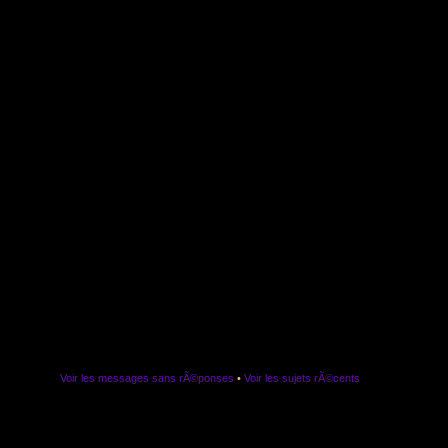
Voir les messages sans rÃ©ponses
•
Voir les sujets rÃ©cents