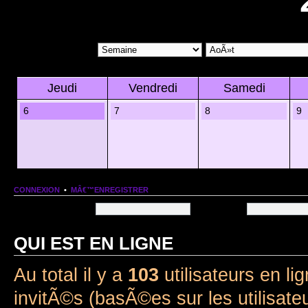
Jeudi
Vendredi
Samedi
6
7
8
9
CONNEXION
•
MÂ€™ENREGISTRER
Nom dâ€™utilisateur:
Mot de passe:
QUI EST EN LIGNE
Au total il y a
103
utilisateurs en lig
invitÃ©s (basÃ©es sur les utilisate