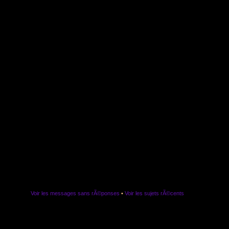
Voir les messages sans rÃ©ponses
•
Voir les sujets rÃ©cents