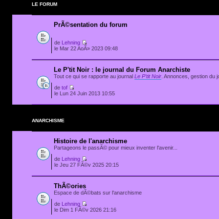
LE FORUM
PrÃ©sentation du forum
de
Lehning
le Mar 22 AoÃ» 2023 09:48
Le P'tit Noir : le journal du Forum Anarchiste
Tout ce qui se rapporte au journal
Le P'tit Noir
. Annonces, gestion du jo
de
tof
le Lun 24 Juin 2013 10:55
ANARCHISME
Histoire de l'anarchisme
Partageons le passÃ© pour mieux inventer l'avenir...
de
Lehning
le Jeu 27 FÃ©v 2025 20:15
ThÃ©ories
Espace de dÃ©bats sur l'anarchisme
de
Lehning
le Dim 1 FÃ©v 2026 21:16