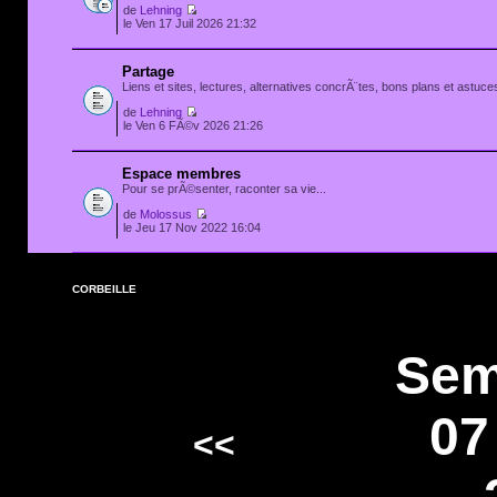
de
Lehning
le Ven 17 Juil 2026 21:32
Partage
Liens et sites, lectures, alternatives concrÃ¨tes, bons plans et astuces
de
Lehning
le Ven 6 FÃ©v 2026 21:26
Espace membres
Pour se prÃ©senter, raconter sa vie...
de
Molossus
le Jeu 17 Nov 2022 16:04
CORBEILLE
Sem
07
<<