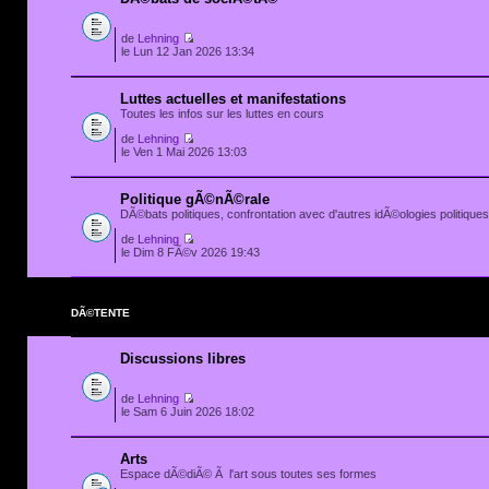
de
Lehning
le Lun 12 Jan 2026 13:34
Luttes actuelles et manifestations
Toutes les infos sur les luttes en cours
de
Lehning
le Ven 1 Mai 2026 13:03
Politique gÃ©nÃ©rale
DÃ©bats politiques, confrontation avec d'autres idÃ©ologies politiques.
de
Lehning
le Dim 8 FÃ©v 2026 19:43
DÃ©TENTE
Discussions libres
de
Lehning
le Sam 6 Juin 2026 18:02
Arts
Espace dÃ©diÃ© Ã l'art sous toutes ses formes