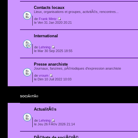
Contacts locaux
Lieux, organisations et groupes, activitÃ©s, rencontres...
de
Frank Mintz
le Ven 31 Jan 2020 20:21
International
de
Lehning
le Mar 30 Sep 2025 18:55
Presse anarchiste
Journaux, fanzines, pÃ©riodiques d'expression anarchiste
de
vroum
le Dim 10 Juil 2022 10:03
SOCIÃ©TÃ©
ActualitÃ©s
de
Lehning
le Jeu 26 FÃ©v 2026 21:14
DÃ©bats de sociÃ©tÃ©