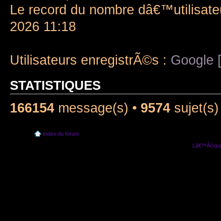
Le record du nombre dâ€™utilisate
2026 11:18
Utilisateurs enregistrÃ©s :
Google [
STATISTIQUES
166154
message(s) •
9574
sujet(s)
Index du forum
Lâ€™Ã©quip