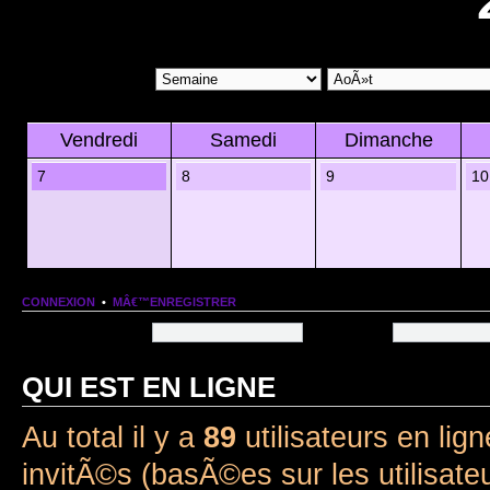
Vendredi
Samedi
Dimanche
7
8
9
10
CONNEXION
•
MÂ€™ENREGISTRER
Nom dâ€™utilisateur:
Mot de passe:
QUI EST EN LIGNE
Au total il y a
89
utilisateurs en lign
invitÃ©s (basÃ©es sur les utilisate