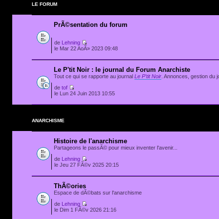
LE FORUM
PrÃ©sentation du forum
de
Lehning
le Mar 22 AoÃ» 2023 09:48
Le P'tit Noir : le journal du Forum Anarchiste
Tout ce qui se rapporte au journal
Le P'tit Noir
. Annonces, gestion du jo
de
tof
le Lun 24 Juin 2013 10:55
ANARCHISME
Histoire de l'anarchisme
Partageons le passÃ© pour mieux inventer l'avenir...
de
Lehning
le Jeu 27 FÃ©v 2025 20:15
ThÃ©ories
Espace de dÃ©bats sur l'anarchisme
de
Lehning
le Dim 1 FÃ©v 2026 21:16