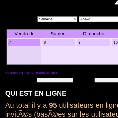
Vendredi
Samedi
Dimanche
7
8
9
10
CONNEXION
•
MÂ€™ENREGISTRER
Nom dâ€™utilisateur:
Mot de passe:
QUI EST EN LIGNE
Au total il y a
95
utilisateurs en lign
invitÃ©s (basÃ©es sur les utilisate