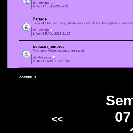
de
Lehning
le Ven 17 Juil 2026 21:32
Partage
Liens et sites, lectures, alternatives concrÃ¨tes, bons plans et astuces
de
Lehning
le Ven 6 FÃ©v 2026 21:26
Espace membres
Pour se prÃ©senter, raconter sa vie...
de
Molossus
le Jeu 17 Nov 2022 16:04
CORBEILLE
Sem
07
<<