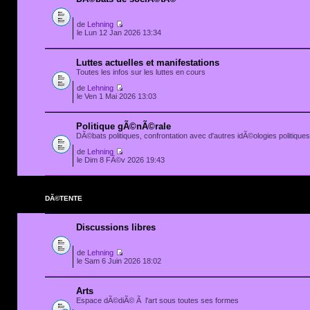
de
Lehning
le Lun 12 Jan 2026 13:34
Luttes actuelles et manifestations
Toutes les infos sur les luttes en cours
de
Lehning
le Ven 1 Mai 2026 13:03
Politique gÃ©nÃ©rale
DÃ©bats politiques, confrontation avec d'autres idÃ©ologies politiques.
de
Lehning
le Dim 8 FÃ©v 2026 19:43
DÃ©TENTE
Discussions libres
de
Lehning
le Sam 6 Juin 2026 18:02
Arts
Espace dÃ©diÃ© Ã l'art sous toutes ses formes