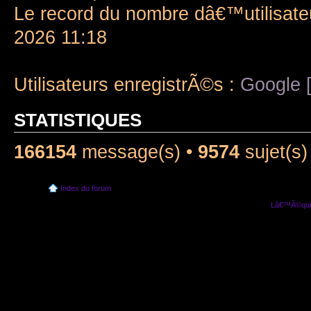
Le record du nombre dâ€™utilisate
2026 11:18
Utilisateurs enregistrÃ©s :
Google [
STATISTIQUES
166154
message(s) •
9574
sujet(s)
Index du forum
Lâ€™Ã©quip