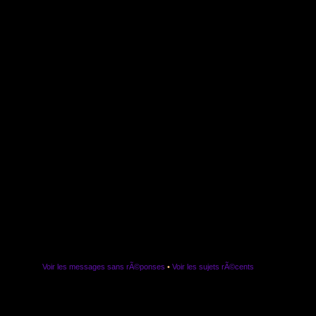
Voir les messages sans rÃ©ponses
•
Voir les sujets rÃ©cents