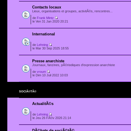
Contacts locaux
Lieux, organisations et groupes, activitÃ©s, rencontres...
de
Frank Mintz
le Ven 31 Jan 2020 20:21
International
de
Lehning
le Mar 30 Sep 2025 18:55
Presse anarchiste
Journaux, fanzines, pÃ©riodiques d'expression anarchiste
de
vroum
le Dim 10 Juil 2022 10:03
SOCIÃ©TÃ©
ActualitÃ©s
de
Lehning
le Jeu 26 FÃ©v 2026 21:14
DÃ©bats de sociÃ©tÃ©