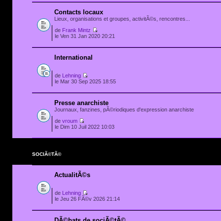
Contacts locaux
Lieux, organisations et groupes, activitÃ©s, rencontres...
de
Frank Mintz
le Ven 31 Jan 2020 20:21
International
de
Lehning
le Mar 30 Sep 2025 18:55
Presse anarchiste
Journaux, fanzines, pÃ©riodiques d'expression anarchiste
de
vroum
le Dim 10 Juil 2022 10:03
SOCIÃ©TÃ©
ActualitÃ©s
de
Lehning
le Jeu 26 FÃ©v 2026 21:14
DÃ©bats de sociÃ©tÃ©