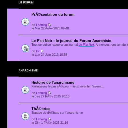
LE FORUM
PrÃ©sentation du forum
de
Lehning
le Mar 22 AoÃ» 2023 09:48
Le P'tit Noir : le journal du Forum Anarchiste
Tout ce qui se rapporte au journal
Le P'tit Noir
. Annonces, gestion du jo
de
tof
le Lun 24 Juin 2013 10:55
ANARCHISME
Histoire de l'anarchisme
Partageons le passÃ© pour mieux inventer l'avenir...
de
Lehning
le Jeu 27 FÃ©v 2025 20:15
ThÃ©ories
Espace de dÃ©bats sur l'anarchisme
de
Lehning
le Dim 1 FÃ©v 2026 21:16