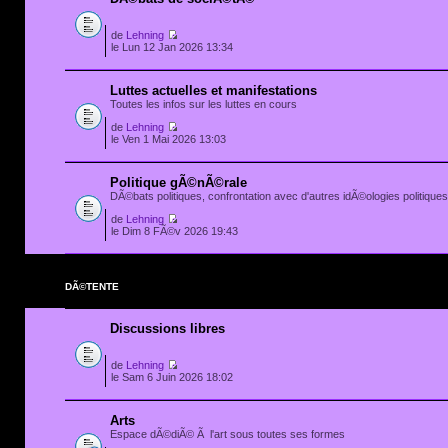
de
Lehning
le Lun 12 Jan 2026 13:34
Luttes actuelles et manifestations
Toutes les infos sur les luttes en cours
de
Lehning
le Ven 1 Mai 2026 13:03
Politique gÃ©nÃ©rale
DÃ©bats politiques, confrontation avec d'autres idÃ©ologies politiques.
de
Lehning
le Dim 8 FÃ©v 2026 19:43
DÃ©TENTE
Discussions libres
de
Lehning
le Sam 6 Juin 2026 18:02
Arts
Espace dÃ©diÃ© Ã l'art sous toutes ses formes