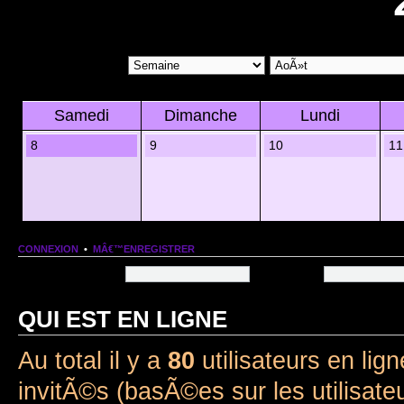
Samedi
Dimanche
Lundi
8
9
10
11
CONNEXION
•
MÂ€™ENREGISTRER
Nom dâ€™utilisateur:
Mot de passe:
QUI EST EN LIGNE
Au total il y a
80
utilisateurs en lign
invitÃ©s (basÃ©es sur les utilisate