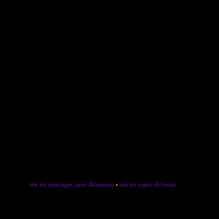
Voir les messages sans rÃ©ponses
•
Voir les sujets rÃ©cents