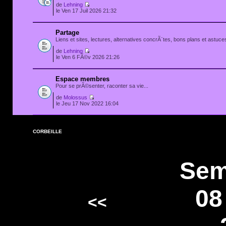
de
Lehning
le Ven 17 Juil 2026 21:32
Partage
Liens et sites, lectures, alternatives concrÃ¨tes, bons plans et astuces
de
Lehning
le Ven 6 FÃ©v 2026 21:26
Espace membres
Pour se prÃ©senter, raconter sa vie...
de
Molossus
le Jeu 17 Nov 2022 16:04
CORBEILLE
Sem
08
<<