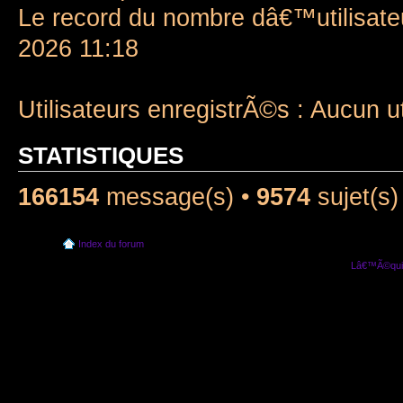
Le record du nombre dâ€™utilisate
2026 11:18
Utilisateurs enregistrÃ©s : Aucun u
STATISTIQUES
166154
message(s) •
9574
sujet(s)
Index du forum
Lâ€™Ã©quip