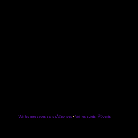
Voir les messages sans rÃ©ponses
•
Voir les sujets rÃ©cents