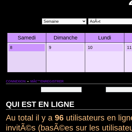
Samedi
Dimanche
Lundi
8
9
10
11
CONNEXION
•
MÂ€™ENREGISTRER
Nom dâ€™utilisateur:
Mot de passe:
QUI EST EN LIGNE
Au total il y a
96
utilisateurs en lign
invitÃ©s (basÃ©es sur les utilisate