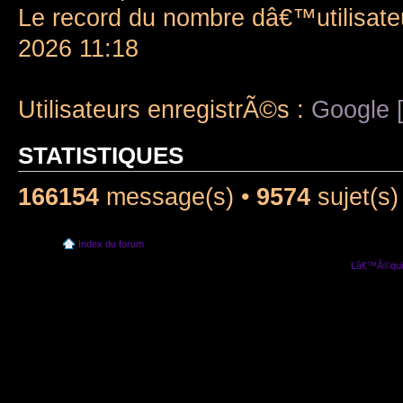
Le record du nombre dâ€™utilisate
2026 11:18
Utilisateurs enregistrÃ©s :
Google [
STATISTIQUES
166154
message(s) •
9574
sujet(s)
Index du forum
Lâ€™Ã©quip