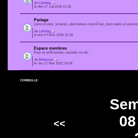
de
Lehning
le Ven 17 Juil 2026 21:32
Partage
Liens et sites, lectures, alternatives concrÃ¨tes, bons plans et astuces
de
Lehning
le Ven 6 FÃ©v 2026 21:26
Espace membres
Pour se prÃ©senter, raconter sa vie...
de
Molossus
le Jeu 17 Nov 2022 16:04
CORBEILLE
Sem
08
<<