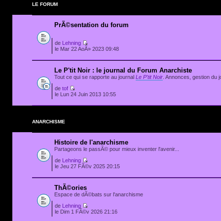
LE FORUM
PrÃ©sentation du forum
de
Lehning
le Mar 22 AoÃ» 2023 09:48
Le P'tit Noir : le journal du Forum Anarchiste
Tout ce qui se rapporte au journal
Le P'tit Noir
. Annonces, gestion du jo
de
tof
le Lun 24 Juin 2013 10:55
ANARCHISME
Histoire de l'anarchisme
Partageons le passÃ© pour mieux inventer l'avenir...
de
Lehning
le Jeu 27 FÃ©v 2025 20:15
ThÃ©ories
Espace de dÃ©bats sur l'anarchisme
de
Lehning
le Dim 1 FÃ©v 2026 21:16