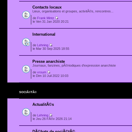
Contacts locaux
Lieux, organisations et groupes, activitÃ©s, rencontres...
de
Frank Mintz
le Ven 31 Jan 2020 20:21
International
de
Lehning
le Mar 30 Sep 2025 18:55
Presse anarchiste
Journaux, fanzines, pÃ©riodiques d'expression anarchiste
de
vroum
le Dim 10 Juil 2022 10:03
SOCIÃ©TÃ©
ActualitÃ©s
de
Lehning
le Jeu 26 FÃ©v 2026 21:14
DÃ©bats de sociÃ©tÃ©