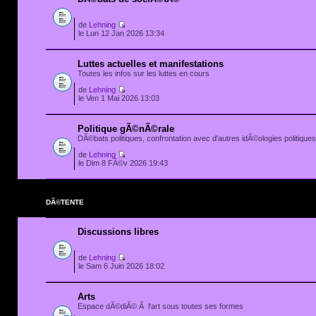
de
Lehning
le Lun 12 Jan 2026 13:34
Luttes actuelles et manifestations
Toutes les infos sur les luttes en cours
de
Lehning
le Ven 1 Mai 2026 13:03
Politique gÃ©nÃ©rale
DÃ©bats politiques, confrontation avec d'autres idÃ©ologies politiques.
de
Lehning
le Dim 8 FÃ©v 2026 19:43
DÃ©TENTE
Discussions libres
de
Lehning
le Sam 6 Juin 2026 18:02
Arts
Espace dÃ©diÃ© Ã l'art sous toutes ses formes