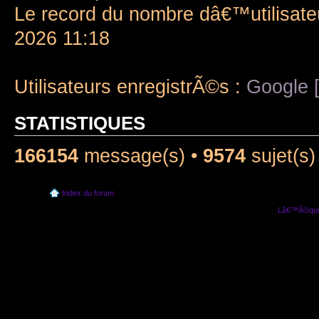
Le record du nombre dâ€™utilisate
2026 11:18
Utilisateurs enregistrÃ©s :
Google [
STATISTIQUES
166154
message(s) •
9574
sujet(s)
Index du forum
Lâ€™Ã©quip