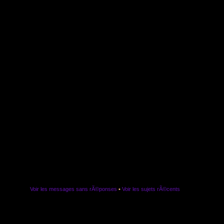
Voir les messages sans rÃ©ponses
•
Voir les sujets rÃ©cents