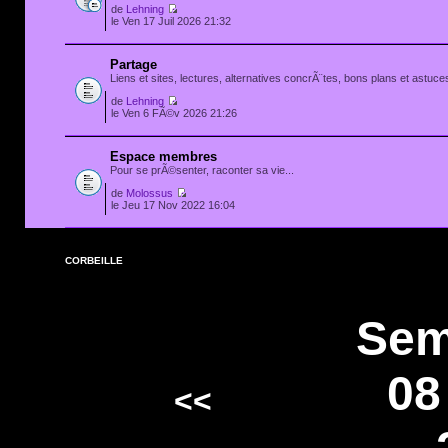
de
Lehning
le Ven 17 Juil 2026 21:32
Partage
Liens et sites, lectures, alternatives concrÃ¨tes, bons plans et astuces
de
Lehning
le Ven 6 FÃ©v 2026 21:26
Espace membres
Pour se prÃ©senter, raconter sa vie...
de
Molossus
le Jeu 17 Nov 2022 16:04
CORBEILLE
Sem
08
<<