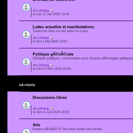
de
Lehning
le Lun 12 Jan 2026 13:34
Luttes actuelles et manifestations
Toutes les infos sur les luttes en cours
de
Lehning
le Ven 1 Mai 2026 13:03
Politique gÃ©nÃ©rale
DÃ©bats politiques, confrontation avec d'autres idÃ©ologies politiques.
de
Lehning
le Dim 8 FÃ©v 2026 19:43
DÃ©TENTE
Discussions libres
de
Lehning
le Sam 6 Juin 2026 18:02
Arts
Espace dÃ©diÃ© Ã l'art sous toutes ses formes