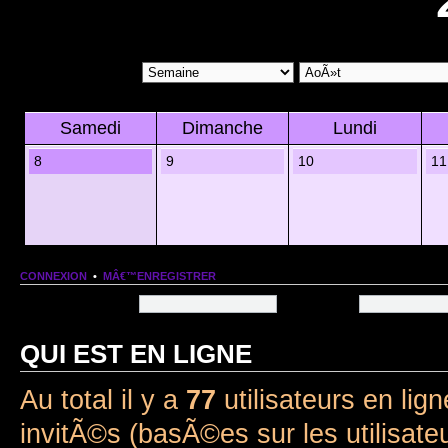
Samedi
Dimanche
Lundi
8
9
10
11
CONNEXION
•
MÂ€™ENREGISTRER
Nom dâ€™utilisateur:
Mot de passe:
QUI EST EN LIGNE
Au total il y a
77
utilisateurs en lign
invitÃ©s (basÃ©es sur les utilisate