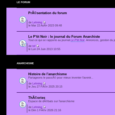
LE FORUM
PrÃ©sentation du forum
de
Lehning
le Mar 22 AoÃ» 2023 09:48
Le P'tit Noir : le journal du Forum Anarchiste
Tout ce qui se rapporte au journal
Le P'tit Noir
. Annonces, gestion du jo
de
tof
le Lun 24 Juin 2013 10:55
ANARCHISME
Histoire de l'anarchisme
Partageons le passÃ© pour mieux inventer l'avenir...
de
Lehning
le Jeu 27 FÃ©v 2025 20:15
ThÃ©ories
Espace de dÃ©bats sur l'anarchisme
de
Lehning
le Dim 1 FÃ©v 2026 21:16