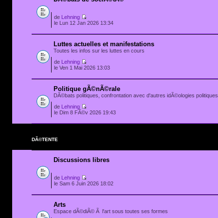
de
Lehning
le Lun 12 Jan 2026 13:34
Luttes actuelles et manifestations
Toutes les infos sur les luttes en cours
de
Lehning
le Ven 1 Mai 2026 13:03
Politique gÃ©nÃ©rale
DÃ©bats politiques, confrontation avec d'autres idÃ©ologies politiques.
de
Lehning
le Dim 8 FÃ©v 2026 19:43
DÃ©TENTE
Discussions libres
de
Lehning
le Sam 6 Juin 2026 18:02
Arts
Espace dÃ©diÃ© Ã l'art sous toutes ses formes