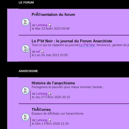
LE FORUM
PrÃ©sentation du forum
de
Lehning
le Mar 22 AoÃ» 2023 09:48
Le P'tit Noir : le journal du Forum Anarchiste
Tout ce qui se rapporte au journal
Le P'tit Noir
. Annonces, gestion du jo
de
tof
le Lun 24 Juin 2013 10:55
ANARCHISME
Histoire de l'anarchisme
Partageons le passÃ© pour mieux inventer l'avenir...
de
Lehning
le Jeu 27 FÃ©v 2025 20:15
ThÃ©ories
Espace de dÃ©bats sur l'anarchisme
de
Lehning
le Dim 1 FÃ©v 2026 21:16