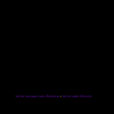
Voir les messages sans rÃ©ponses
•
Voir les sujets rÃ©cents