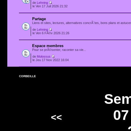
de
Lehning
le Ven 17 Juil 2026 21:32
Partage
Liens et sites, lectures, alternatives concrÃ¨tes, bons plans et astuces
de
Lehning
le Ven 6 FÃ©v 2026 21:26
Espace membres
Pour se prÃ©senter, raconter sa vie...
de
Molossus
le Jeu 17 Nov 2022 16:04
CORBEILLE
Sem
07
<<