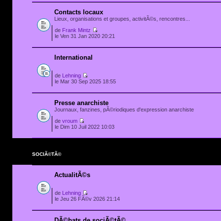
Contacts locaux
Lieux, organisations et groupes, activitÃ©s, rencontres...
de
Frank Mintz
le Ven 31 Jan 2020 20:21
International
de
Lehning
le Mar 30 Sep 2025 18:55
Presse anarchiste
Journaux, fanzines, pÃ©riodiques d'expression anarchiste
de
vroum
le Dim 10 Juil 2022 10:03
SOCIÃ©TÃ©
ActualitÃ©s
de
Lehning
le Jeu 26 FÃ©v 2026 21:14
DÃ©bats de sociÃ©tÃ©