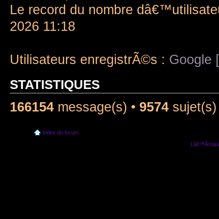
Le record du nombre dâ€™utilisate
2026 11:18
Utilisateurs enregistrÃ©s :
Google [
STATISTIQUES
166154
message(s) •
9574
sujet(s)
Index du forum
Lâ€™Ã©quip