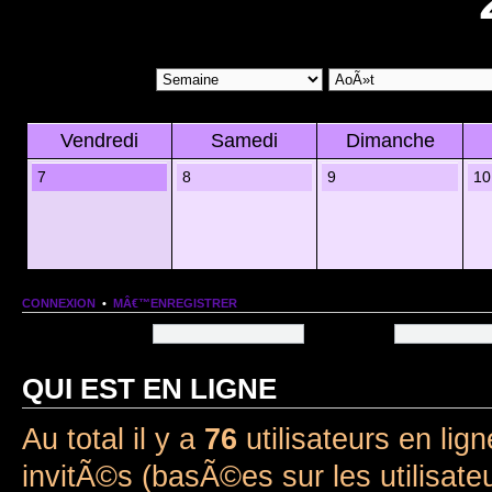
Vendredi
Samedi
Dimanche
7
8
9
10
CONNEXION
•
MÂ€™ENREGISTRER
Nom dâ€™utilisateur:
Mot de passe:
QUI EST EN LIGNE
Au total il y a
76
utilisateurs en lign
invitÃ©s (basÃ©es sur les utilisate