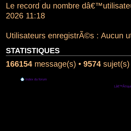
Le record du nombre dâ€™utilisate
2026 11:18
Utilisateurs enregistrÃ©s : Aucun u
STATISTIQUES
166154
message(s) •
9574
sujet(s)
Index du forum
Lâ€™Ã©quip