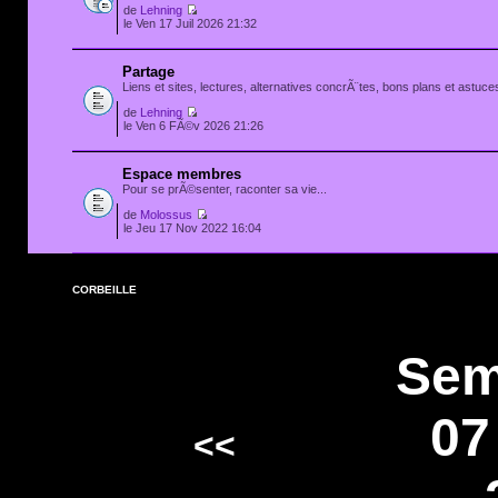
de
Lehning
le Ven 17 Juil 2026 21:32
Partage
Liens et sites, lectures, alternatives concrÃ¨tes, bons plans et astuces
de
Lehning
le Ven 6 FÃ©v 2026 21:26
Espace membres
Pour se prÃ©senter, raconter sa vie...
de
Molossus
le Jeu 17 Nov 2022 16:04
CORBEILLE
Sem
07
<<