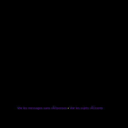
Voir les messages sans rÃ©ponses
•
Voir les sujets rÃ©cents