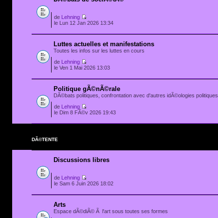
de
Lehning
le Lun 12 Jan 2026 13:34
Luttes actuelles et manifestations
Toutes les infos sur les luttes en cours
de
Lehning
le Ven 1 Mai 2026 13:03
Politique gÃ©nÃ©rale
DÃ©bats politiques, confrontation avec d'autres idÃ©ologies politiques.
de
Lehning
le Dim 8 FÃ©v 2026 19:43
DÃ©TENTE
Discussions libres
de
Lehning
le Sam 6 Juin 2026 18:02
Arts
Espace dÃ©diÃ© Ã l'art sous toutes ses formes