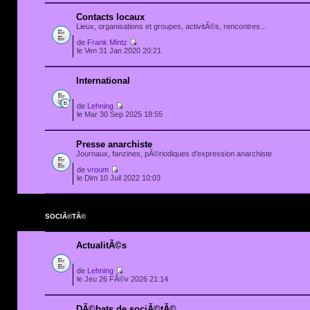
Contacts locaux
Lieux, organisations et groupes, activitÃ©s, rencontres...
de
Frank Mintz
le Ven 31 Jan 2020 20:21
International
de
Lehning
le Mar 30 Sep 2025 18:55
Presse anarchiste
Journaux, fanzines, pÃ©riodiques d'expression anarchiste
de
vroum
le Dim 10 Juil 2022 10:03
SOCIÃ©TÃ©
ActualitÃ©s
de
Lehning
le Jeu 26 FÃ©v 2026 21:14
DÃ©bats de sociÃ©tÃ©