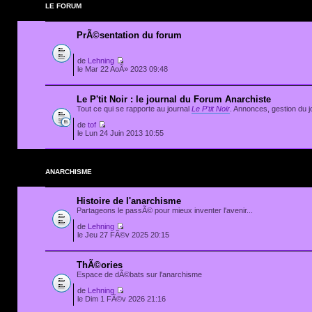
LE FORUM
PrÃ©sentation du forum
de
Lehning
le Mar 22 AoÃ» 2023 09:48
Le P'tit Noir : le journal du Forum Anarchiste
Tout ce qui se rapporte au journal
Le P'tit Noir
. Annonces, gestion du jo
de
tof
le Lun 24 Juin 2013 10:55
ANARCHISME
Histoire de l'anarchisme
Partageons le passÃ© pour mieux inventer l'avenir...
de
Lehning
le Jeu 27 FÃ©v 2025 20:15
ThÃ©ories
Espace de dÃ©bats sur l'anarchisme
de
Lehning
le Dim 1 FÃ©v 2026 21:16