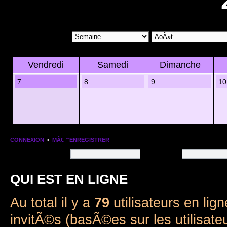
Vendredi
Samedi
Dimanche
7
8
9
10
CONNEXION
•
MÂ€™ENREGISTRER
Nom dâ€™utilisateur:
Mot de passe:
QUI EST EN LIGNE
Au total il y a
79
utilisateurs en lign
invitÃ©s (basÃ©es sur les utilisate