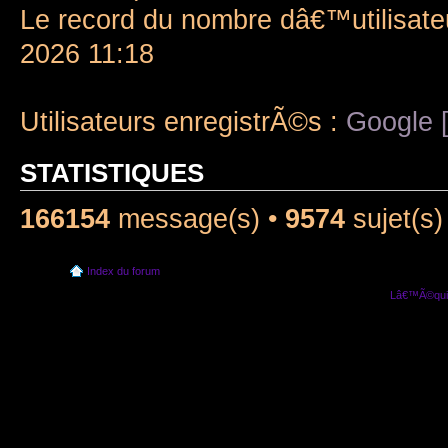
Le record du nombre dâ€™utilisate
2026 11:18
Utilisateurs enregistrÃ©s :
Google [
STATISTIQUES
166154
message(s) •
9574
sujet(s)
Index du forum
Lâ€™Ã©quip