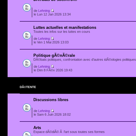
de
Lehning
le Lun 12 Jan 2026 13:34
Luttes actuelles et manifestations
Toutes les infos sur les luttes en cours
de
Lehning
le Ven 1 Mai 2026 13:03
Politique gÃ©nÃ©rale
DÃ©bats politiques, confrontation avec d'autres idÃ©ologies politiques.
de
Lehning
le Dim 8 FÃ©v 2026 19:43
DÃ©TENTE
Discussions libres
de
Lehning
le Sam 6 Juin 2026 18:02
Arts
Espace dÃ©diÃ© Ã l'art sous toutes ses formes