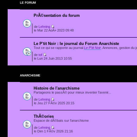
LE FORUM
PrÃ©sentation du forum
de
Lehning
le Mar 22 AoÃ» 2023 09:48
Le P'tit Noir : le journal du Forum Anarchiste
Tout ce qui se rapporte au journal
Le P'tit Noir
. Annonces, gestion du jo
de
tof
le Lun 24 Juin 2013 10:55
ANARCHISME
Histoire de l'anarchisme
Partageons le passÃ© pour mieux inventer l'avenir...
de
Lehning
le Jeu 27 FÃ©v 2025 20:15
ThÃ©ories
Espace de dÃ©bats sur l'anarchisme
de
Lehning
le Dim 1 FÃ©v 2026 21:16