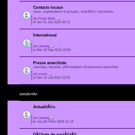
Contacts locaux
Lieux, organisations et groupes, activitÃ©s, rencontres...
de
Frank Mintz
le Ven 31 Jan 2020 20:21
International
de
Lehning
le Mar 30 Sep 2025 18:55
Presse anarchiste
Journaux, fanzines, pÃ©riodiques d'expression anarchiste
de
vroum
le Dim 10 Juil 2022 10:03
SOCIÃ©TÃ©
ActualitÃ©s
de
Lehning
le Jeu 26 FÃ©v 2026 21:14
DÃ©bats de sociÃ©tÃ©