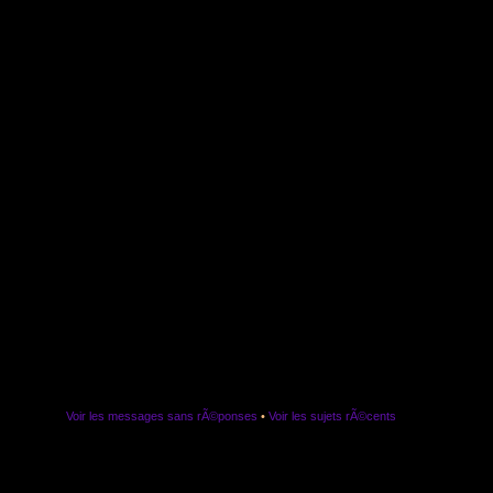
Voir les messages sans rÃ©ponses
•
Voir les sujets rÃ©cents