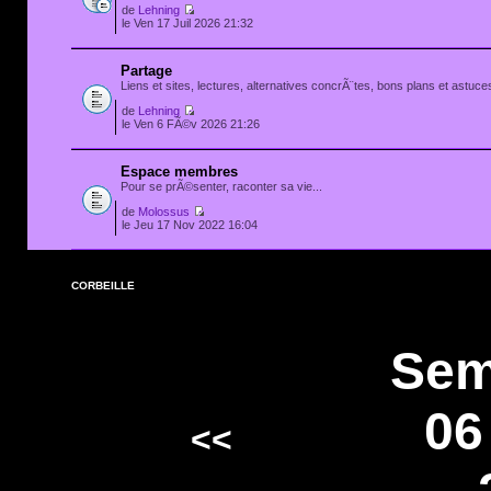
de
Lehning
le Ven 17 Juil 2026 21:32
Partage
Liens et sites, lectures, alternatives concrÃ¨tes, bons plans et astuces
de
Lehning
le Ven 6 FÃ©v 2026 21:26
Espace membres
Pour se prÃ©senter, raconter sa vie...
de
Molossus
le Jeu 17 Nov 2022 16:04
CORBEILLE
Sem
06
<<