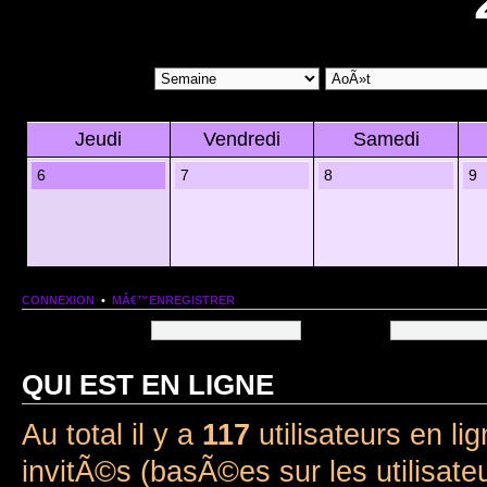
Jeudi
Vendredi
Samedi
6
7
8
9
CONNEXION
•
MÂ€™ENREGISTRER
Nom dâ€™utilisateur:
Mot de passe:
QUI EST EN LIGNE
Au total il y a
117
utilisateurs en lig
invitÃ©s (basÃ©es sur les utilisate