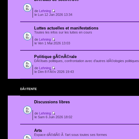
de
Lehning
le Lun 12 Jan 2026 13:34
Luttes actuelles et manifestations
Toutes les infos sur les luttes en cours
de
Lehning
le Ven 1 Mai 2026 13:03
Politique gÃ©nÃ©rale
DÃ©bats politiques, confrontation avec d'autres idÃ©ologies politiques.
de
Lehning
le Dim 8 FÃ©v 2026 19:43
DÃ©TENTE
Discussions libres
de
Lehning
le Sam 6 Juin 2026 18:02
Arts
Espace dÃ©diÃ© Ã l'art sous toutes ses formes