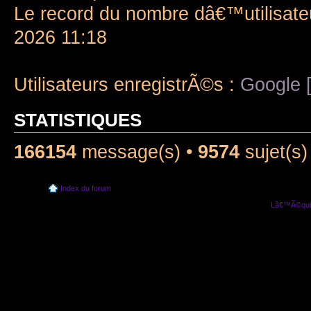
Le record du nombre dâ€™utilisate
2026 11:18
Utilisateurs enregistrÃ©s :
Google [
STATISTIQUES
166154
message(s) •
9574
sujet(s)
Index du forum
Lâ€™Ã©quip