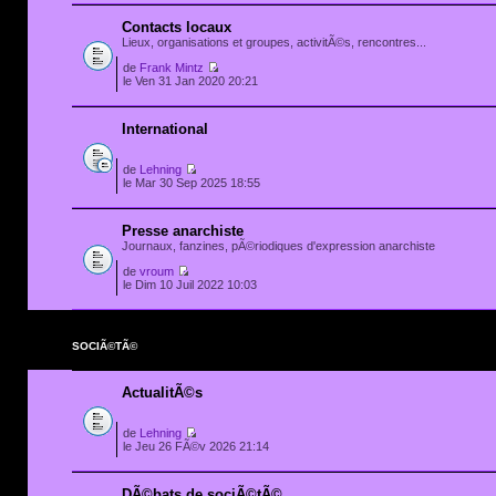
Contacts locaux
Lieux, organisations et groupes, activitÃ©s, rencontres...
de
Frank Mintz
le Ven 31 Jan 2020 20:21
International
de
Lehning
le Mar 30 Sep 2025 18:55
Presse anarchiste
Journaux, fanzines, pÃ©riodiques d'expression anarchiste
de
vroum
le Dim 10 Juil 2022 10:03
SOCIÃ©TÃ©
ActualitÃ©s
de
Lehning
le Jeu 26 FÃ©v 2026 21:14
DÃ©bats de sociÃ©tÃ©