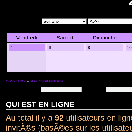
Vendredi
Samedi
Dimanche
7
8
9
10
CONNEXION
•
MÂ€™ENREGISTRER
Nom dâ€™utilisateur:
Mot de passe:
QUI EST EN LIGNE
Au total il y a
92
utilisateurs en lign
invitÃ©s (basÃ©es sur les utilisate