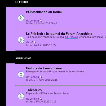
LE FORUM
PrÃ©sentation du forum
de
Lehning
le Mar 22 AoÃ» 2023 09:48
Le P'tit Noir : le journal du Forum Anarchiste
Tout ce qui se rapporte au journal
Le P'tit Noir
. Annonces, gestion du jo
de
tof
le Lun 24 Juin 2013 10:55
ANARCHISME
Histoire de l'anarchisme
Partageons le passÃ© pour mieux inventer l'avenir...
de
Lehning
le Jeu 27 FÃ©v 2025 20:15
ThÃ©ories
Espace de dÃ©bats sur l'anarchisme
de
Lehning
le Dim 1 FÃ©v 2026 21:16