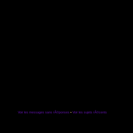
Voir les messages sans rÃ©ponses
•
Voir les sujets rÃ©cents