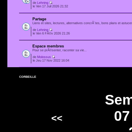
de
Lehning
le Ven 17 Juil 2026 21:32
Partage
Liens et sites, lectures, alternatives concrÃ¨tes, bons plans et astuces
de
Lehning
le Ven 6 FÃ©v 2026 21:26
Espace membres
Pour se prÃ©senter, raconter sa vie...
de
Molossus
le Jeu 17 Nov 2022 16:04
CORBEILLE
Sem
07
<<