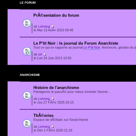
LE FORUM
PrÃ©sentation du forum
de
Lehning
le Mar 22 AoÃ» 2023 09:48
Le P'tit Noir : le journal du Forum Anarchiste
Tout ce qui se rapporte au journal
Le P'tit Noir
. Annonces, gestion du jo
de
tof
le Lun 24 Juin 2013 10:55
ANARCHISME
Histoire de l'anarchisme
Partageons le passÃ© pour mieux inventer l'avenir...
de
Lehning
le Jeu 27 FÃ©v 2025 20:15
ThÃ©ories
Espace de dÃ©bats sur l'anarchisme
de
Lehning
le Dim 1 FÃ©v 2026 21:16