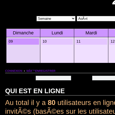
Dimanche
Lundi
Mardi
09
10
11
12
CONNEXION
•
MÂ€™ENREGISTRER
Nom dâ€™utilisateur:
Mot de passe:
QUI EST EN LIGNE
Au total il y a
80
utilisateurs en lign
invitÃ©s (basÃ©es sur les utilisate