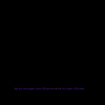
Voir les messages sans rÃ©ponses
•
Voir les sujets rÃ©cents