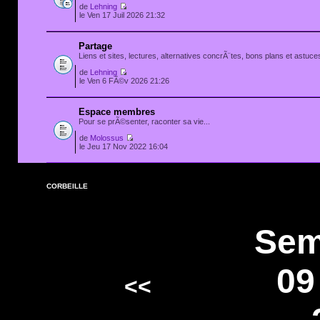
de
Lehning
le Ven 17 Juil 2026 21:32
Partage
Liens et sites, lectures, alternatives concrÃ¨tes, bons plans et astuces
de
Lehning
le Ven 6 FÃ©v 2026 21:26
Espace membres
Pour se prÃ©senter, raconter sa vie...
de
Molossus
le Jeu 17 Nov 2022 16:04
CORBEILLE
Sem
09
<<