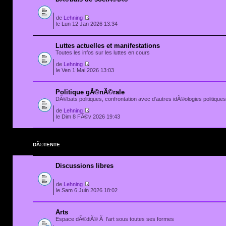
de
Lehning
le Lun 12 Jan 2026 13:34
Luttes actuelles et manifestations
Toutes les infos sur les luttes en cours
de
Lehning
le Ven 1 Mai 2026 13:03
Politique gÃ©nÃ©rale
DÃ©bats politiques, confrontation avec d'autres idÃ©ologies politiques.
de
Lehning
le Dim 8 FÃ©v 2026 19:43
DÃ©TENTE
Discussions libres
de
Lehning
le Sam 6 Juin 2026 18:02
Arts
Espace dÃ©diÃ© Ã l'art sous toutes ses formes