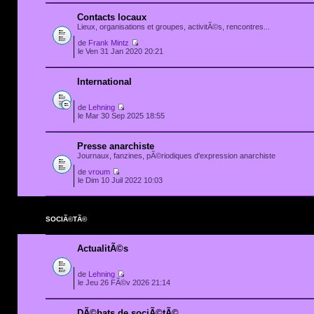
Contacts locaux
Lieux, organisations et groupes, activitÃ©s, rencontres...
de
Frank Mintz
le Ven 31 Jan 2020 20:21
International
de
Lehning
le Mar 30 Sep 2025 18:55
Presse anarchiste
Journaux, fanzines, pÃ©riodiques d'expression anarchiste
de
vroum
le Dim 10 Juil 2022 10:03
SOCIÃ©TÃ©
ActualitÃ©s
de
Lehning
le Jeu 26 FÃ©v 2026 21:14
DÃ©bats de sociÃ©tÃ©