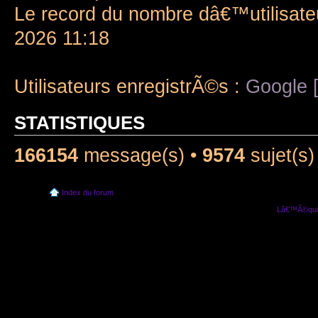
Le record du nombre dâ€™utilisate
2026 11:18
Utilisateurs enregistrÃ©s :
Google [
STATISTIQUES
166154
message(s) •
9574
sujet(s)
Index du forum
Lâ€™Ã©quip