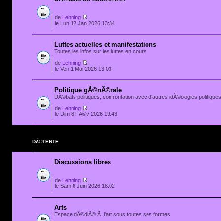
de
Lehning
le Lun 12 Jan 2026 13:34
Luttes actuelles et manifestations
Toutes les infos sur les luttes en cours
de
Lehning
le Ven 1 Mai 2026 13:03
Politique gÃ©nÃ©rale
DÃ©bats politiques, confrontation avec d'autres idÃ©ologies politiques.
de
Lehning
le Dim 8 FÃ©v 2026 19:43
DÃ©TENTE
Discussions libres
de
Lehning
le Sam 6 Juin 2026 18:02
Arts
Espace dÃ©diÃ© Ã l'art sous toutes ses formes