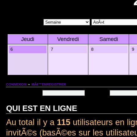
Jeudi
Vendredi
Samedi
6
7
8
9
CONNEXION
•
MÂ€™ENREGISTRER
Nom dâ€™utilisateur:
Mot de passe:
QUI EST EN LIGNE
Au total il y a
115
utilisateurs en lig
invitÃ©s (basÃ©es sur les utilisate