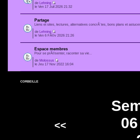
de
Lehning
le Ven 17 Juil 2026 21:32
Partage
Liens et sites, lectures, alternatives concrÃ¨tes, bons plans et astuces
de
Lehning
le Ven 6 FÃ©v 2026 21:26
Espace membres
Pour se prÃ©senter, raconter sa vie...
de
Molossus
le Jeu 17 Nov 2022 16:04
CORBEILLE
Sem
06
<<