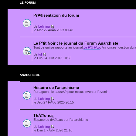
LE FORUM
PrÃ©sentation du forum
de
Lehning
le Mar 22 AoÃ» 2023 09:48
Le P'tit Noir : le journal du Forum Anarchiste
Tout ce qui se rapporte au journal
Le P'tit Noir
. Annonces, gestion du jo
de
tof
le Lun 24 Juin 2013 10:55
ANARCHISME
Histoire de l'anarchisme
Partageons le passÃ© pour mieux inventer l'avenir...
de
Lehning
le Jeu 27 FÃ©v 2025 20:15
ThÃ©ories
Espace de dÃ©bats sur l'anarchisme
de
Lehning
le Dim 1 FÃ©v 2026 21:16