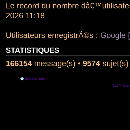
Le record du nombre dâ€™utilisate
2026 11:18
Utilisateurs enregistrÃ©s :
Google [
STATISTIQUES
166154
message(s) •
9574
sujet(s)
Index du forum
Lâ€™Ã©quip