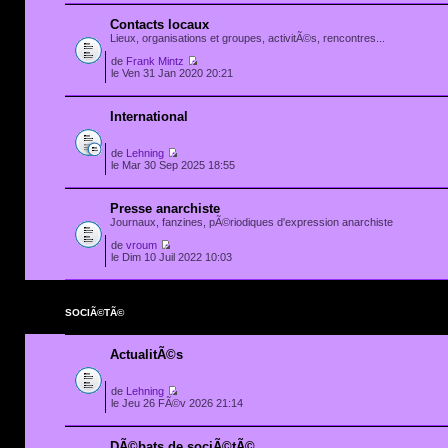
Contacts locaux
Lieux, organisations et groupes, activitÃ©s, rencontres...
de
Frank Mintz
le Ven 31 Jan 2020 20:21
International
de
Lehning
le Mar 30 Sep 2025 18:55
Presse anarchiste
Journaux, fanzines, pÃ©riodiques d'expression anarchiste
de
vroum
le Dim 10 Juil 2022 10:03
SOCIÃ©TÃ©
ActualitÃ©s
de
Lehning
le Jeu 26 FÃ©v 2026 21:14
DÃ©bats de sociÃ©tÃ©