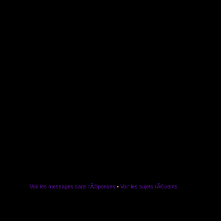
Voir les messages sans rÃ©ponses
•
Voir les sujets rÃ©cents