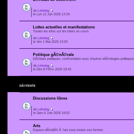
de
Lehning
le Lun 12 Jan 2026 13:34
Luttes actuelles et manifestations
Toutes les infos sur les luttes en cours
de
Lehning
le Ven 1 Mai 2026 13:03
Politique gÃ©nÃ©rale
DÃ©bats politiques, confrontation avec d'autres idÃ©ologies politiques.
de
Lehning
le Dim 8 FÃ©v 2026 19:43
DÃ©TENTE
Discussions libres
de
Lehning
le Sam 6 Juin 2026 18:02
Arts
Espace dÃ©diÃ© Ã l'art sous toutes ses formes