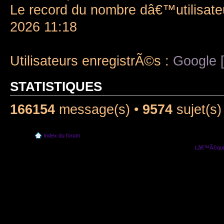
Le record du nombre dâ€™utilisate
2026 11:18
Utilisateurs enregistrÃ©s :
Google [
STATISTIQUES
166154
message(s) •
9574
sujet(s)
Index du forum
Lâ€™Ã©quip