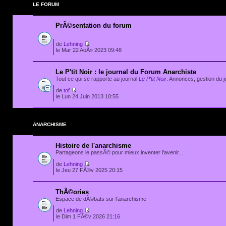
LE FORUM
PrÃ©sentation du forum
de
Lehning
le Mar 22 AoÃ» 2023 09:48
Le P'tit Noir : le journal du Forum Anarchiste
Tout ce qui se rapporte au journal
Le P'tit Noir
. Annonces, gestion du jo
de
tof
le Lun 24 Juin 2013 10:55
ANARCHISME
Histoire de l'anarchisme
Partageons le passÃ© pour mieux inventer l'avenir...
de
Lehning
le Jeu 27 FÃ©v 2025 20:15
ThÃ©ories
Espace de dÃ©bats sur l'anarchisme
de
Lehning
le Dim 1 FÃ©v 2026 21:16