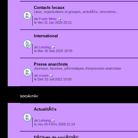
Contacts locaux
Lieux, organisations et groupes, activitÃ©s, rencontres...
de
Frank Mintz
le Ven 31 Jan 2020 20:21
International
de
Lehning
le Mar 30 Sep 2025 18:55
Presse anarchiste
Journaux, fanzines, pÃ©riodiques d'expression anarchiste
de
vroum
le Dim 10 Juil 2022 10:03
SOCIÃ©TÃ©
ActualitÃ©s
de
Lehning
le Jeu 26 FÃ©v 2026 21:14
DÃ©bats de sociÃ©tÃ©