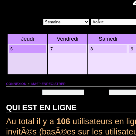
Jeudi
Vendredi
Samedi
6
7
8
9
CONNEXION
•
MÂ€™ENREGISTRER
Nom dâ€™utilisateur:
Mot de passe:
QUI EST EN LIGNE
Au total il y a
106
utilisateurs en lig
invitÃ©s (basÃ©es sur les utilisate