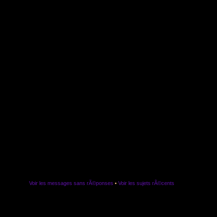
Voir les messages sans rÃ©ponses
•
Voir les sujets rÃ©cents