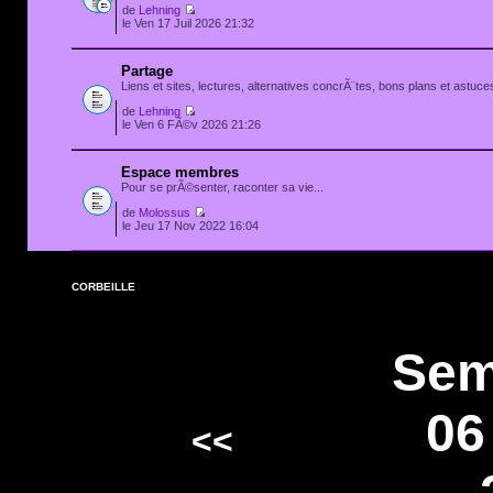
de
Lehning
le Ven 17 Juil 2026 21:32
Partage
Liens et sites, lectures, alternatives concrÃ¨tes, bons plans et astuces
de
Lehning
le Ven 6 FÃ©v 2026 21:26
Espace membres
Pour se prÃ©senter, raconter sa vie...
de
Molossus
le Jeu 17 Nov 2022 16:04
CORBEILLE
Sem
06
<<