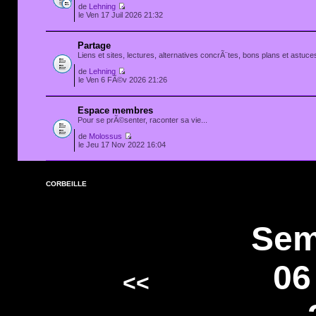
de
Lehning
le Ven 17 Juil 2026 21:32
Partage
Liens et sites, lectures, alternatives concrÃ¨tes, bons plans et astuces
de
Lehning
le Ven 6 FÃ©v 2026 21:26
Espace membres
Pour se prÃ©senter, raconter sa vie...
de
Molossus
le Jeu 17 Nov 2022 16:04
CORBEILLE
Sem
06
<<