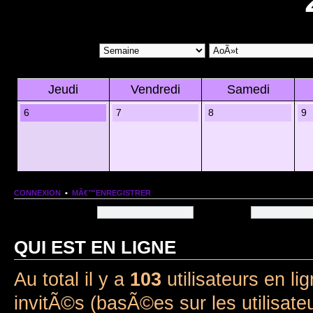
Jeudi
Vendredi
Samedi
6
7
8
9
CONNEXION
•
MÂ€™ENREGISTRER
Nom dâ€™utilisateur:
Mot de passe:
QUI EST EN LIGNE
Au total il y a
103
utilisateurs en lig
invitÃ©s (basÃ©es sur les utilisate