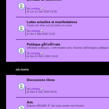
de
Lehning
le Lun 12 Jan 2026 13:34
Luttes actuelles et manifestations
Toutes les infos sur les luttes en cours
de
Lehning
le Ven 1 Mai 2026 13:03
Politique gÃ©nÃ©rale
DÃ©bats politiques, confrontation avec d'autres idÃ©ologies politiques.
de
Lehning
le Dim 8 FÃ©v 2026 19:43
DÃ©TENTE
Discussions libres
de
Lehning
le Sam 6 Juin 2026 18:02
Arts
Espace dÃ©diÃ© Ã l'art sous toutes ses formes