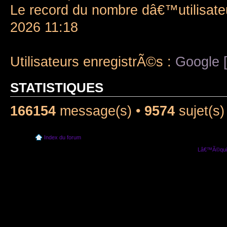
Le record du nombre dâ€™utilisate
2026 11:18
Utilisateurs enregistrÃ©s :
Google [
STATISTIQUES
166154
message(s) •
9574
sujet(s)
Index du forum
Lâ€™Ã©quip