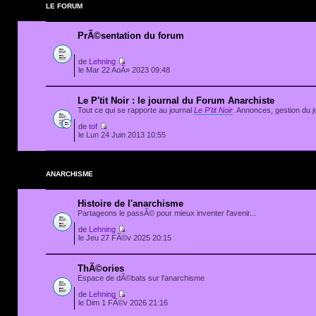
LE FORUM
PrÃ©sentation du forum
de
Lehning
le Mar 22 AoÃ» 2023 09:48
Le P'tit Noir : le journal du Forum Anarchiste
Tout ce qui se rapporte au journal
Le P'tit Noir
. Annonces, gestion du jo
de
tof
le Lun 24 Juin 2013 10:55
ANARCHISME
Histoire de l'anarchisme
Partageons le passÃ© pour mieux inventer l'avenir...
de
Lehning
le Jeu 27 FÃ©v 2025 20:15
ThÃ©ories
Espace de dÃ©bats sur l'anarchisme
de
Lehning
le Dim 1 FÃ©v 2026 21:16