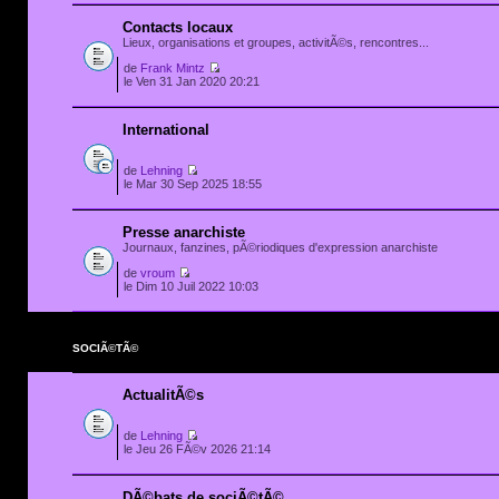
Contacts locaux
Lieux, organisations et groupes, activitÃ©s, rencontres...
de
Frank Mintz
le Ven 31 Jan 2020 20:21
International
de
Lehning
le Mar 30 Sep 2025 18:55
Presse anarchiste
Journaux, fanzines, pÃ©riodiques d'expression anarchiste
de
vroum
le Dim 10 Juil 2022 10:03
SOCIÃ©TÃ©
ActualitÃ©s
de
Lehning
le Jeu 26 FÃ©v 2026 21:14
DÃ©bats de sociÃ©tÃ©