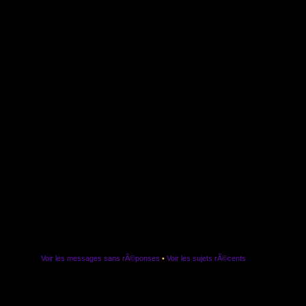
Voir les messages sans rÃ©ponses
•
Voir les sujets rÃ©cents